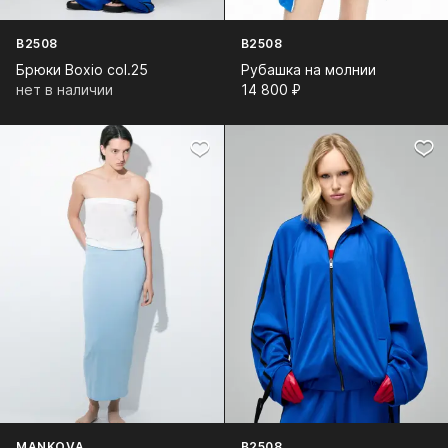
B2508
B2508
Брюки Boxio col.25
Рубашка на молнии
нет в наличии
14 800⁠ ⁠₽
MANKOVA
B2508