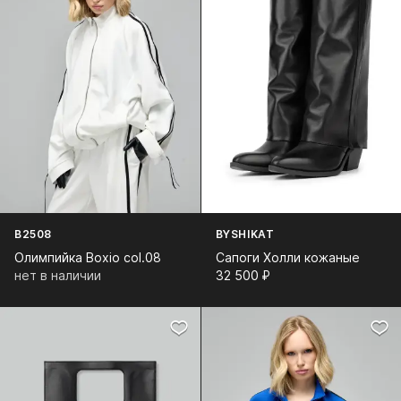
B2508
BYSHIKAT
Олимпийка Boxio col.08
Cапоги Холли кожаные
нет в наличии
32 500⁠ ⁠₽