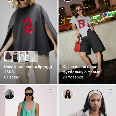
Новая коллекция бренда
Как стильно носить
2508
футбольную форму
61 товар
20 товаров