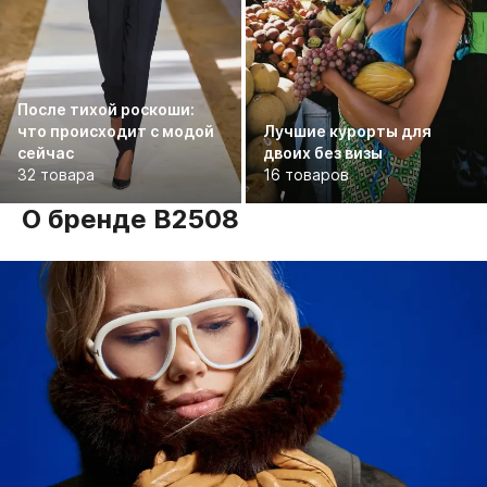
После тихой роскоши:
что происходит с модой
Лучшие курорты для
сейчас
двоих без визы
32 товара
16 товаров
О бренде B2508