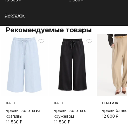
Смотреть
Рекомендуемые товары
DATE
DATE
CHALAIA
Брюки кюлоты из
Брюки кюлоты с
Брюки балло
крапивы
кружевом
12 800⁠ ⁠₽
11 580⁠ ⁠₽
11 580⁠ ⁠₽