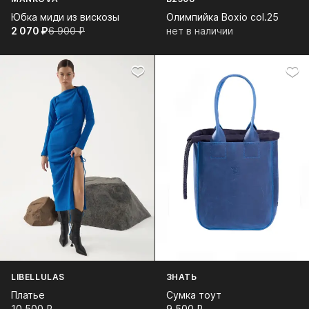
Юбка миди из вискозы
Олимпийка Boxio col.25
2 070⁠ ⁠₽
6 900⁠ ⁠₽
нет в наличии
LIBELLULAS
ЗНАТЬ
Платье
Сумка тоут
10 500⁠ ⁠₽
9 500⁠ ⁠₽