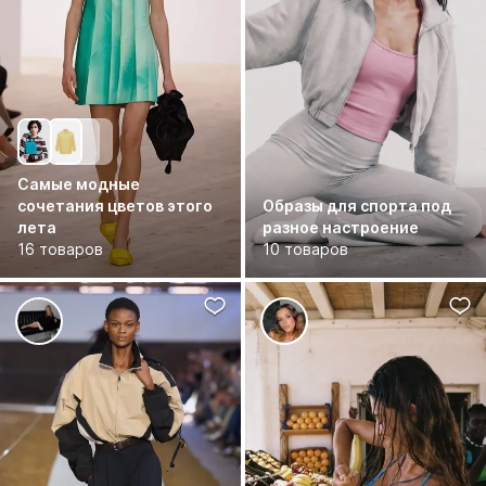
Самые модные
сочетания цветов этого
Образы для спорта под
лета
разное настроение
16 товаров
10 товаров