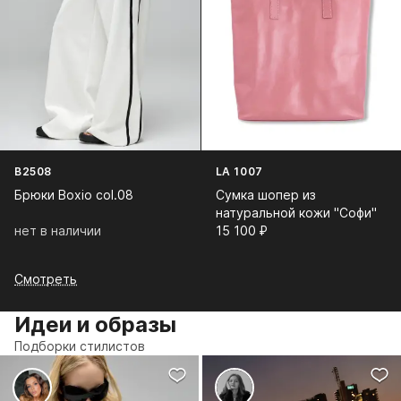
B2508
LA 1007
Брюки Boxio col.08
Сумка шопер из
натуральной кожи "Софи"
нет в наличии
15 100⁠ ⁠₽
Смотреть
Идеи и образы
Подборки стилистов