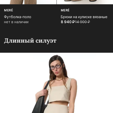
MERÉ
MERÉ
Футболка-поло
Брюки на кулиске вязаные
нет в наличии
8 940⁠ ⁠₽
14 900⁠ ⁠₽
Длинный силуэт