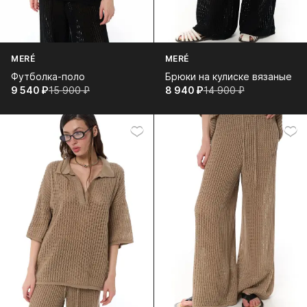
MERÉ
MERÉ
Футболка-поло
Брюки на кулиске вязаные
9 540⁠ ⁠₽
15 900⁠ ⁠₽
8 940⁠ ⁠₽
14 900⁠ ⁠₽