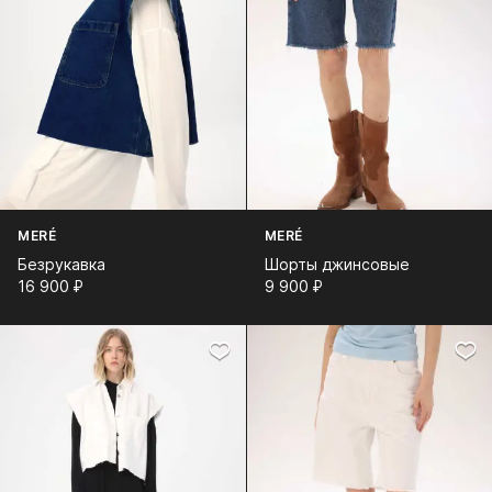
MERÉ
MERÉ
Безрукавка
Шорты джинсовые
16 900⁠ ⁠₽
9 900⁠ ⁠₽