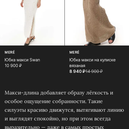
MERÉ
MERÉ
Юбка макси Swan
Юбка макси на кулиске
10 900⁠ ⁠₽
вязаная
8 940⁠ ⁠₽
14 900⁠ ⁠₽
Макси-длина добавляет образу лёгкость и
особое ощущение собранности. Такие
силуэты красиво движутся, вытягивают линию
и выглядят спокойно, но при этом всегда
выразительно — даже в самых простых