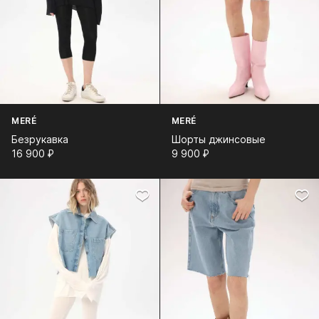
MERÉ
MERÉ
Безрукавка
Шорты джинсовые
16 900⁠ ⁠₽
9 900⁠ ⁠₽