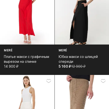
MERÉ
MERÉ
Платье макси с графичным
Юбка макси со шлицей
вырезом на спинке
спереди
14 900⁠ ⁠₽
5 160⁠ ⁠₽
12 900⁠ ⁠₽