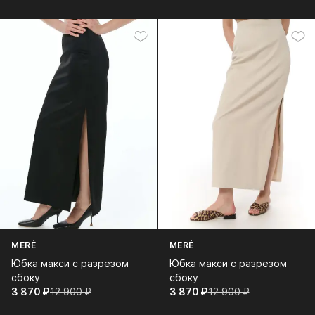
MERÉ
MERÉ
Юбка макси c разрезом
Юбка макси c разрезом
сбоку
сбоку
3 870⁠ ⁠₽
12 900⁠ ⁠₽
3 870⁠ ⁠₽
12 900⁠ ⁠₽