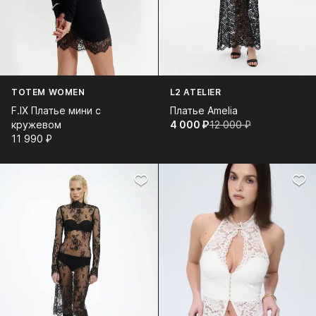
TOTEM WOMEN
L2 ATELIER
F.IX Платье мини с
Платье Amelia
кружевом
4 000⁠ ⁠₽
12 000⁠ ⁠₽
11 990⁠ ⁠₽