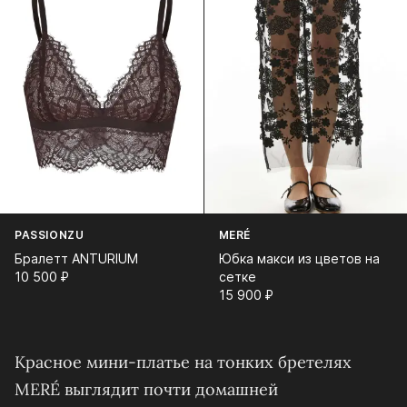
PASSIONZU
MERÉ
Бралетт ANTURIUM
Юбка макси из цветов на
10 500⁠ ⁠₽
сетке
15 900⁠ ⁠₽
Красное мини‑платье на тонких бретелях
MERÉ выглядит почти домашней