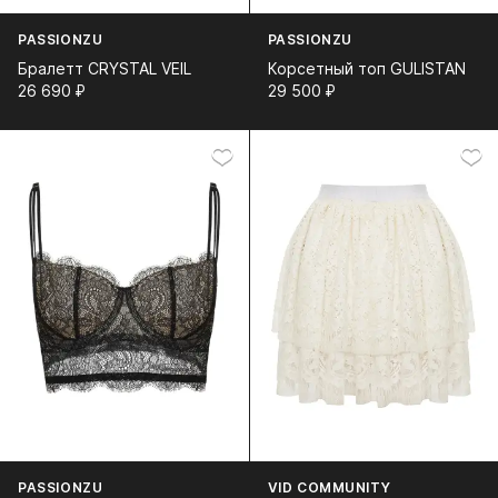
PASSIONZU
PASSIONZU
Бралетт CRYSTAL VEIL
Корсетный топ GULISTAN
26 690⁠ ⁠₽
29 500⁠ ⁠₽
PASSIONZU
VID COMMUNITY