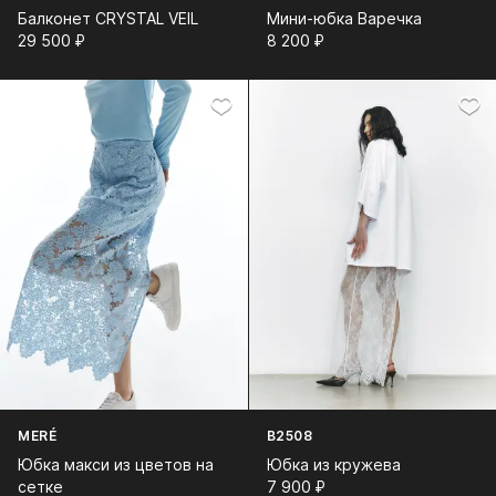
Балконет CRYSTAL VEIL
Мини-юбка Варечка
29 500⁠ ⁠₽
8 200⁠ ⁠₽
MERÉ
B2508
Юбка макси из цветов на
Юбка из кружева
сетке
7 900⁠ ⁠₽