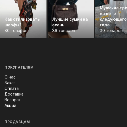
Мужские тр
на лето
Как стилизовать
Лучшие сумки на
следующего
шарфы?
осень
года
30 товаров
36 товаров
30 товаров
ПОКУПАТЕЛЯМ
О нас
Заказ
Оплата
Доставка
Возврат
Акции
ПРОДАВЦАМ