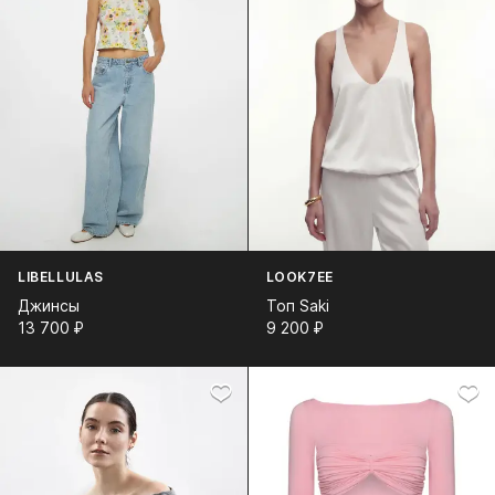
LIBELLULAS
LOOK7EE
Джинсы
Топ Saki
13 700⁠ ⁠₽
9 200⁠ ⁠₽