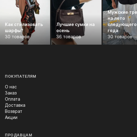
Мужские тр
на лето
Как стилизовать
Лучшие сумки на
следующего
шарфы?
осень
года
30 товаров
36 товаров
30 товаров
ПОКУПАТЕЛЯМ
О нас
Заказ
Оплата
Доставка
Возврат
Акции
ПРОДАВЦАМ