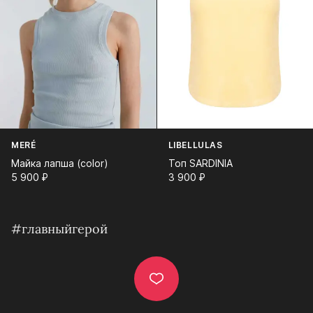
MERÉ
LIBELLULAS
Майка лапша (color)
Топ SARDINIA
5 900⁠ ⁠₽
3 900⁠ ⁠₽
#главныйгерой