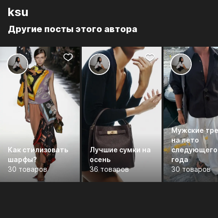
ksu
Другие посты этого автора
Мужские тр
на лето
Как стилизовать
Лучшие сумки на
следующего
шарфы?
осень
года
30 товаров
36 товаров
30 товаров