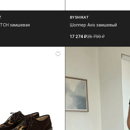
T
BYSHIKAT
ITCH замшевая
Шоппер Axis замшевый
₽
17 274⁠ ⁠₽
28 790⁠ ⁠₽