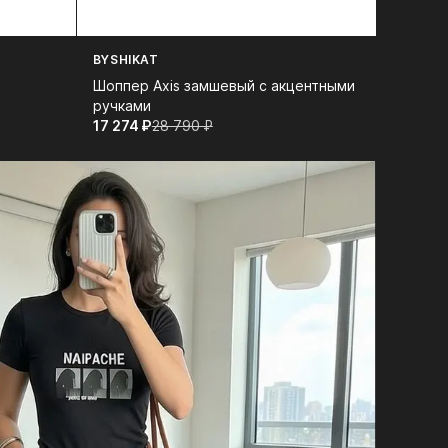
BYSHIKAT
Шоппер Axis замшевый с акцентными
ручками
17 274⁠ ⁠₽
28 790⁠ ⁠₽