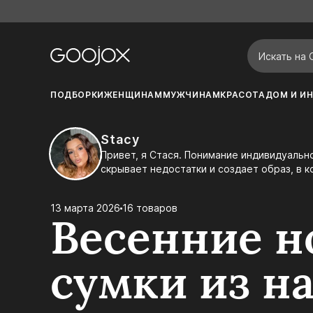
ПОДБОРКИ
ЖЕНЩИНАМ
МУЖЧИНАМ
КРАСОТА
ДОМ И ИН
Stacy
Привет, я Стася. Понимание индивидуального стиля — залог уверенности и гармонии. Правильный подбор одежды подчеркивает достоинства,
скрывает недостатки и создает образ, в 
индивидуальность и выделиться из толпы.
13 марта 2026
16 товаров
Весенние н
сумки из н