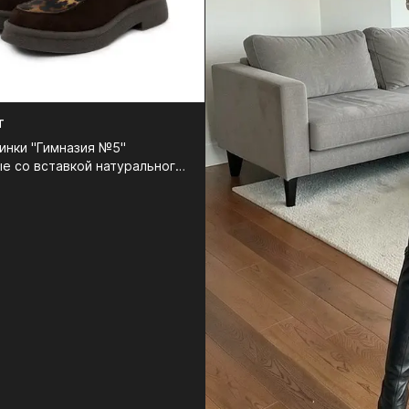
T
инки "Гимназия №5"
е со вставкой натурального
₽