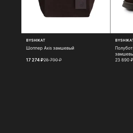
BYSHIKAT
BYSHIKA
Шоппер Axis замшевый
Полубот
замшевы
17 274⁠ ⁠₽
28 790⁠ ⁠₽
меха
23 890⁠ ⁠