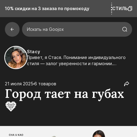
10% скидки на 3 заказа
по промокоду
СТИЛЬ
Искать на Goojox
Stacy
Привет, я Стася. Понимание индивидуального
стиля — залог уверенности и гармонии.
Правильный подбор одежды подчеркивает
достоинства, скрывает недостатки и создает
образ, в котором вы чувствуете себя
21 июля 2025
6 товаров
комфортно и естественно. Это помогает
Город тает на губах
выразить свою индивидуальность и выделиться
из толпы.
💛