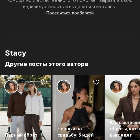
комфортно и естественно. Это помогает выразить свою
индивидуальность и выделиться из толпы.
Поделиться подборкой
Stacy
Другие посты этого автора
Классическ
Черный на
образы, кот
Парный образ
свадьбу: 5 идей
выглядят