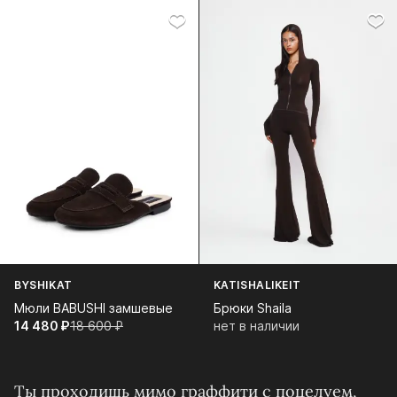
BYSHIKAT
KATISHALIKEIT
Мюли BABUSHI замшевые
Брюки Shaila
14 480⁠ ⁠₽
18 600⁠ ⁠₽
нет в наличии
Ты проходишь мимо граффити с поцелуем,