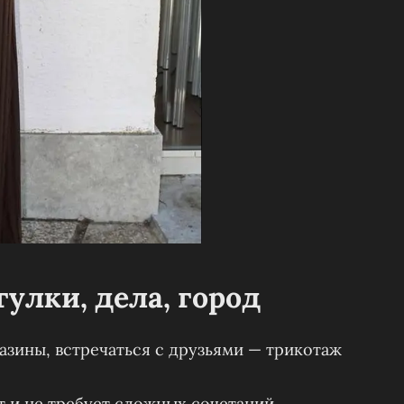
улки, дела, город
газины, встречаться с друзьями — трикотаж
т и не требует сложных сочетаний.