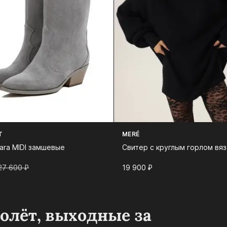
T
MERÉ
Jara MIDI замшевые
Свитер с круглым горлом вя
27 600⁠ ⁠₽
19 900⁠ ⁠₽
молёт, выходные за