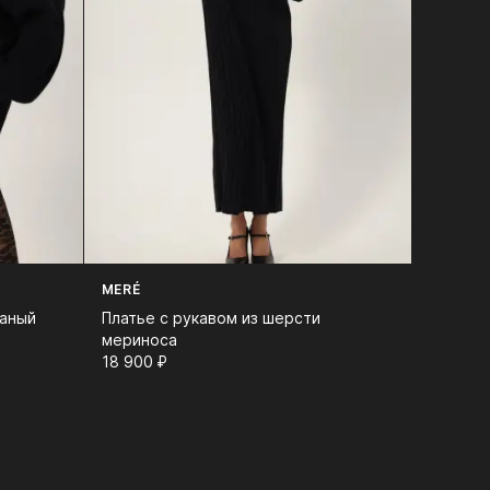
MERÉ
заный
Платье с рукавом из шерсти
мериноса
18 900⁠ ⁠₽