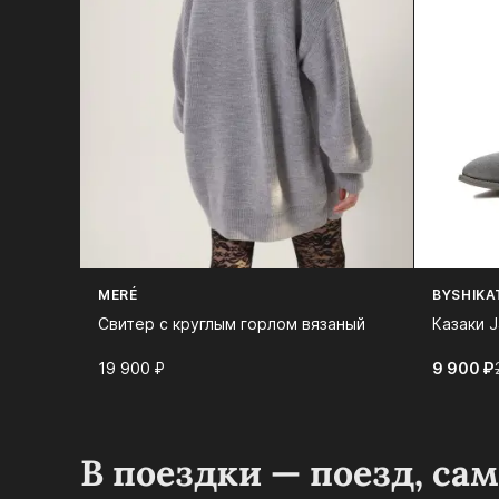
MERÉ
BYSHIKA
Свитер с круглым горлом вязаный
Казаки 
19 900⁠ ⁠₽
9 900⁠ ⁠₽
В поездки — поезд, са