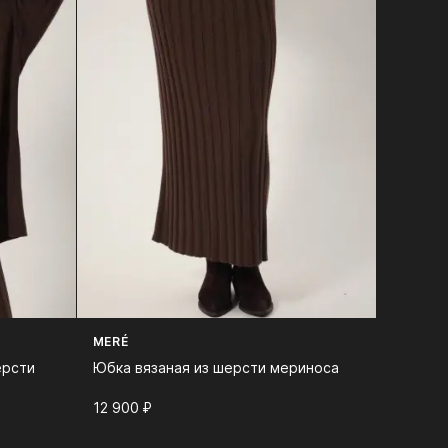
MERÉ
ерсти
Юбка вязаная из шерсти мериноса
12 900⁠ ⁠₽