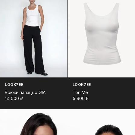
LOOK7EE
LOOK7EE
Брюки палаццо GIA
Топ Me
14 000⁠ ⁠₽
5 900⁠ ⁠₽