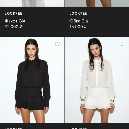
LOOK7EE
LOOK7EE
Жакет GIA
Юбка Gia
32 000⁠ ⁠₽
15 900⁠ ⁠₽