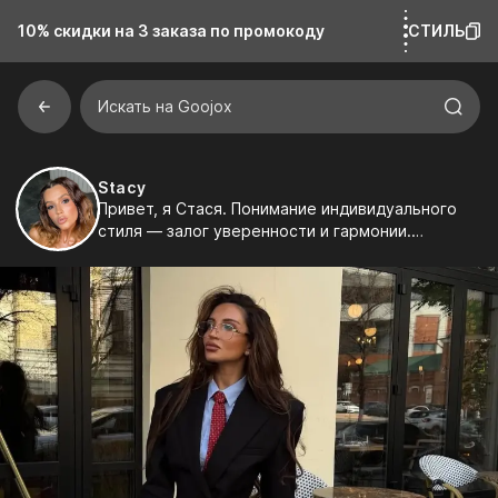
10% скидки на 3 заказа
по промокоду
СТИЛЬ
Искать на Goojox
Stacy
Привет, я Стася. Понимание индивидуального
стиля — залог уверенности и гармонии.
Правильный подбор одежды подчеркивает
достоинства, скрывает недостатки и создает
образ, в котором вы чувствуете себя
комфортно и естественно. Это помогает
выразить свою индивидуальность и выделиться
из толпы.