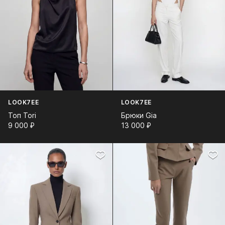
LOOK7EE
LOOK7EE
Топ Tori
Брюки Gia
9 000⁠ ⁠₽
13 000⁠ ⁠₽