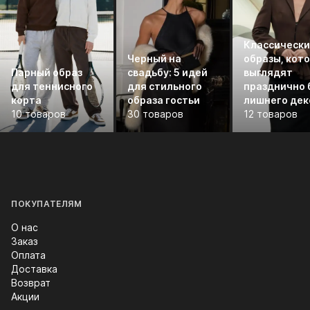
Классическ
Черный на
образы, кот
Парный образ
свадьбу: 5 идей
выглядят
для теннисного
для стильного
празднично 
корта
образа гостьи
лишнего дек
10 товаров
30 товаров
12 товаров
ПОКУПАТЕЛЯМ
О нас
Заказ
Оплата
Доставка
Возврат
Акции