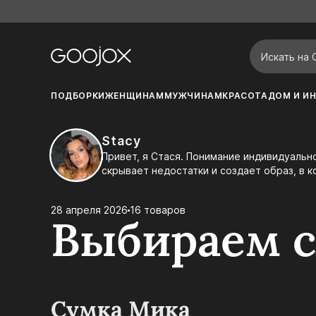
ПОДБОРКИ
ЖЕНЩИНАМ
МУЖЧИНАМ
КРАСОТА
ДОМ И ИН
Stacy
Привет, я Стася. Понимание индивидуального стиля — залог уверенности и гармонии. Правильный подбор одежды подчеркивает достоинства,
скрывает недостатки и создает образ, в 
индивидуальность и выделиться из толпы.
28 апреля 2026
16 товаров
Выбираем с
Сумка Мика