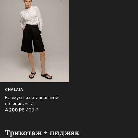
CHALAIA
Бермуды из итальянской
поливискозы
4 200⁠ ⁠₽
8 400⁠ ⁠₽
Трикотаж + пиджак