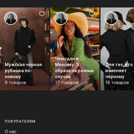
Чемодан в
Мужская чёрная
Мексику: 3
Для тех, кто
рубашка по-
образа на разные
изменяет
новому
случаи
чёрному
9 товаров
17 товаров
18 товаров
ПОКУПАТЕЛЯМ
О нас