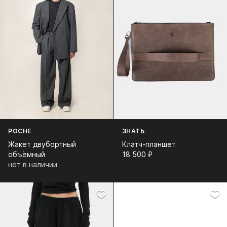
POCHE
ЗНАТЬ
Жакет двубортный
Клатч-планшет
объёмный
18 500⁠ ⁠₽
нет в наличии