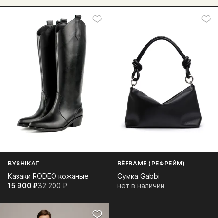
BYSHIKAT
RĒFRAME (РЕФРЕЙМ)
Казаки RODEO кожаные
Сумка Gabbi
15 900⁠ ⁠₽
32 200⁠ ⁠₽
нет в наличии