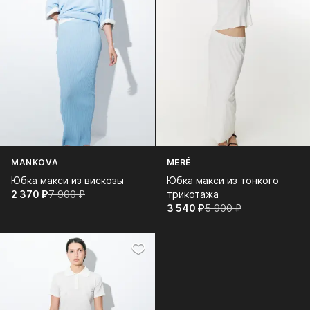
MANKOVA
MERÉ
Юбка макси из вискозы
Юбка макси из тонкого
2 370⁠ ⁠₽
7 900⁠ ⁠₽
трикотажа
3 540⁠ ⁠₽
5 900⁠ ⁠₽