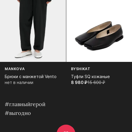
MANKOVA
BYSHIKAT
Брюки с манжетой Vento
Туфли SQ кожаные
нет в наличии
8 980⁠ ⁠₽
15 600⁠ ⁠₽
#главныйгерой
#выгодно