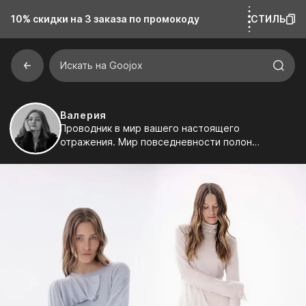
10% скидки на 3 заказа
по промокоду
СТИЛЬ
Искать на Goojox
Валерия
Проводник в мир вашего настоящего
отражения. Мир повседневности полон
смыслов, но не каждый их замечает. Составляю
подборки и заметки, в которых каждая строчка
— попытка интерпретации реальности. Иногда
на пути достаточно одного намёка, чтобы шаг
стал увереннее.