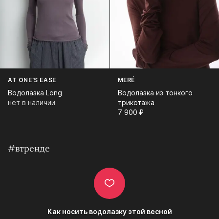
AT ONE’S EASE
MERÉ
Водолазка Long
Водолазка из тонкого
нет в наличии
трикотажа
7 900⁠ ⁠₽
#втренде
Как носить водолазку этой весной