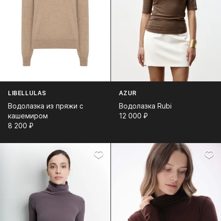
LIBELLULAS
AZUR
Водолазка из пряжи с
Водолазка Rubi
кашемиром
12 000⁠ ⁠₽
8 200⁠ ⁠₽