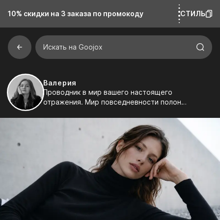
10% скидки на 3 заказа
по промокоду
СТИЛЬ
Искать на Goojox
Валерия
Проводник в мир вашего настоящего
отражения. Мир повседневности полон
смыслов, но не каждый их замечает. Составляю
подборки и заметки, в которых каждая строчка
— попытка интерпретации реальности. Иногда
на пути достаточно одного намёка, чтобы шаг
стал увереннее.