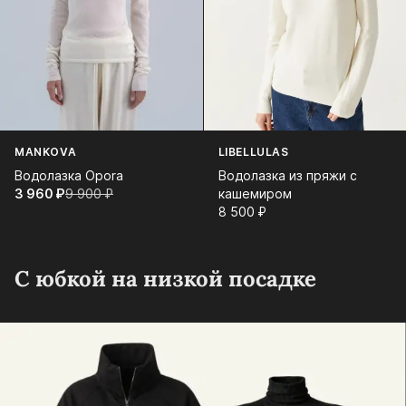
MANKOVA
LIBELLULAS
Водолазка Opora
Водолазка из пряжи с
3 960⁠ ⁠₽
9 900⁠ ⁠₽
кашемиром
8 500⁠ ⁠₽
С юбкой на низкой посадке