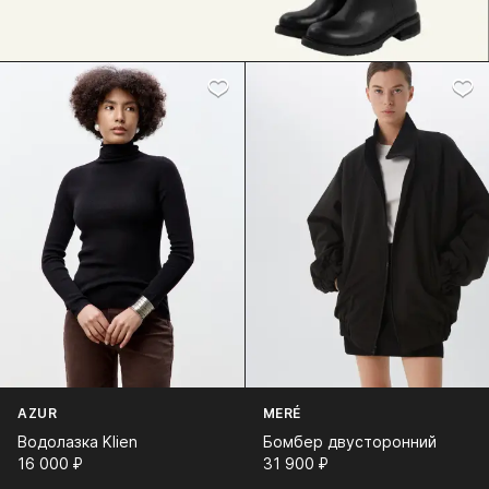
AZUR
MERÉ
Водолазка Klien
Бомбер двусторонний
16 000⁠ ⁠₽
31 900⁠ ⁠₽