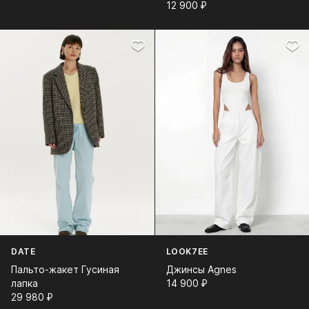
12 900⁠ ⁠₽
DATE
LOOK7EE
Пальто-жакет Гусиная
Джинсы Agnes
лапка
14 900⁠ ⁠₽
29 980⁠ ⁠₽