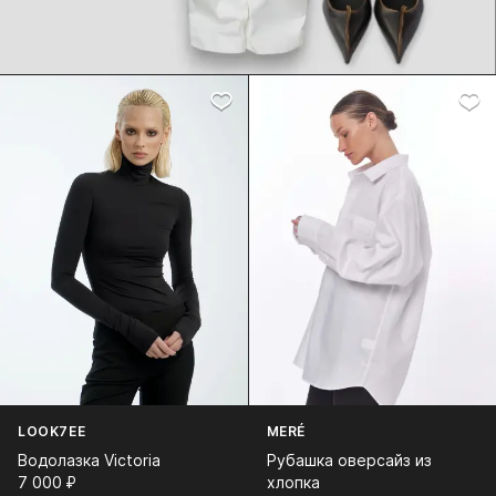
LOOK7EE
MERÉ
Водолазка Victoria
Рубашка оверсайз из
7 000⁠ ⁠₽
хлопка