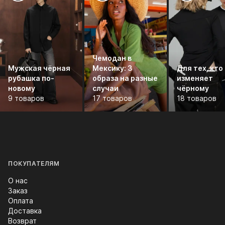
Чемодан в
Мужская чёрная
Мексику: 3
Для тех, кто
рубашка по-
образа на разные
изменяет
новому
случаи
чёрному
9 товаров
17 товаров
18 товаров
ПОКУПАТЕЛЯМ
О нас
Заказ
Оплата
Доставка
Возврат