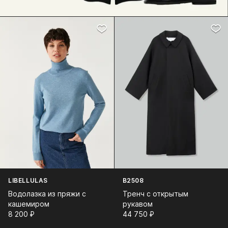
LIBELLULAS
B2508
Водолазка из пряжи с
Тренч с открытым
кашемиром
рукавом
8 200⁠ ⁠₽
44 750⁠ ⁠₽