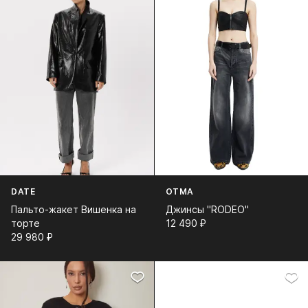
DATE
OTMA
Пальто-жакет Вишенка на
Джинсы "RODEO"
торте
12 490⁠ ⁠₽
29 980⁠ ⁠₽