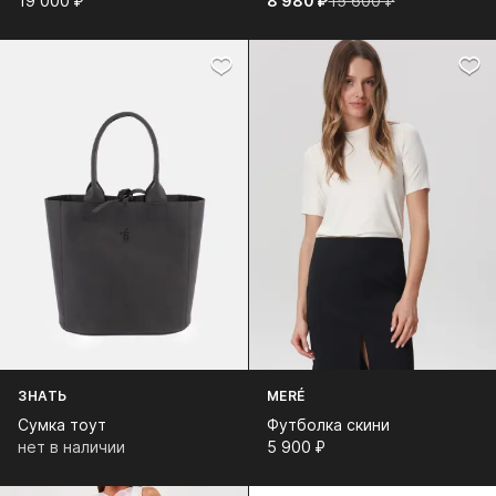
19 000⁠ ⁠₽
8 980⁠ ⁠₽
15 600⁠ ⁠₽
ЗНАТЬ
MERÉ
Сумка тоут
Футболка скини
нет в наличии
5 900⁠ ⁠₽