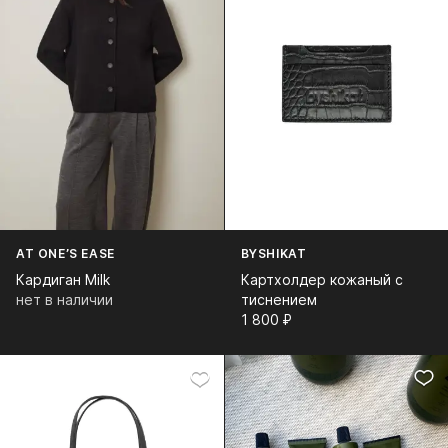
AT ONE’S EASE
BYSHIKAT
Кардиган Milk
Картхолдер кожаный с
нет в наличии
тиснением
1 800⁠ ⁠₽