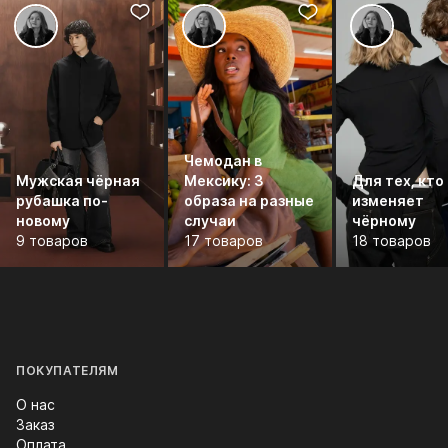
Чемодан в
Мужская чёрная
Мексику: 3
Для тех, кто
рубашка по-
образа на разные
изменяет
новому
случаи
чёрному
9 товаров
17 товаров
18 товаров
ПОКУПАТЕЛЯМ
О нас
Заказ
Оплата