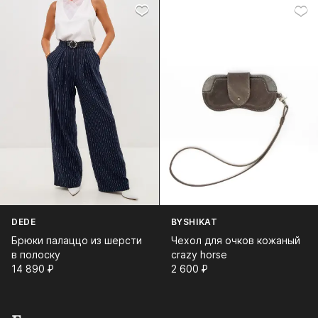
DEDE
BYSHIKAT
Брюки палаццо из шерсти
Чехол для очков кожаный
в полоску
crazy horse
14 890⁠ ⁠₽
2 600⁠ ⁠₽