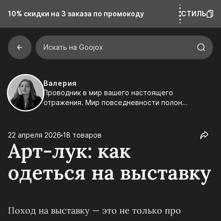
10% скидки на 3 заказа
по промокоду
СТИЛЬ
Искать на Goojox
Валерия
Проводник в мир вашего настоящего
отражения. Мир повседневности полон
смыслов, но не каждый их замечает. Составляю
подборки и заметки, в которых каждая строчка
— попытка интерпретации реальности. Иногда
22 апреля 2026
18 товаров
на пути достаточно одного намёка, чтобы шаг
Арт-лук: как
стал увереннее.
одеться на выставку
Поход на выставку — это не только про