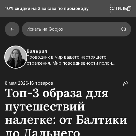
10% скидки на 3 заказа
по промокоду
СТИЛЬ
Искать на Goojox
Валерия
Проводник в мир вашего настоящего
отражения. Мир повседневности полон
смыслов, но не каждый их замечает. Составляю
подборки и заметки, в которых каждая строчка
— попытка интерпретации реальности. Иногда
8 мая 2026
18 товаров
на пути достаточно одного намёка, чтобы шаг
Топ-3 образа для
стал увереннее.
путешествий
налегке: от Балтики
до Дальнего