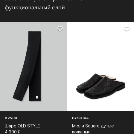
функциональный слой
B2508
BYSHIKAT
Шарф OLD STYLE
Мюли Square дутые
4 900⁠ ⁠₽
кожаные