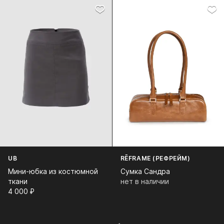
UB
RĒFRAME (РЕФРЕЙМ)
Мини-юбка из костюмной
Сумка Сандра
ткани
нет в наличии
4 000⁠ ⁠₽