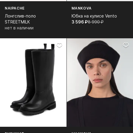
NAIPACHE
MANKOVA
Лонгслив-поло
Юбка на кулисе Vento
STREETMILK
3 596⁠ ⁠₽
8 990⁠ ⁠₽
нет в наличии