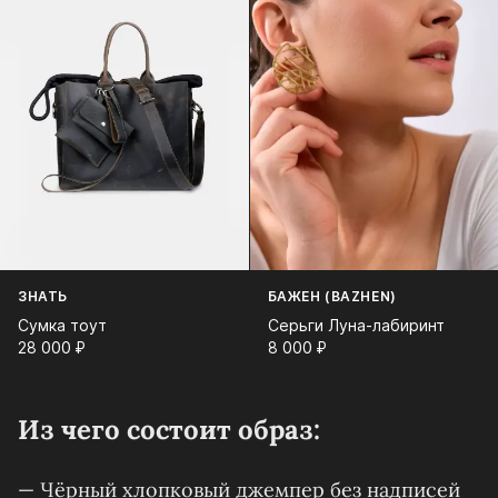
ЗНАТЬ
БАЖЕН (BAZHEN)
Сумка тоут
Серьги Луна-лабиринт
28 000⁠ ⁠₽
8 000⁠ ⁠₽
Из чего состоит образ:
— Чёрный хлопковый джемпер без надписей