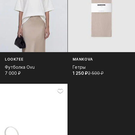
LOOK7EE
MANKOVA
Футболка Ovu
Гетры
7 000⁠ ⁠₽
1 250⁠ ⁠₽
2 500⁠ ⁠₽