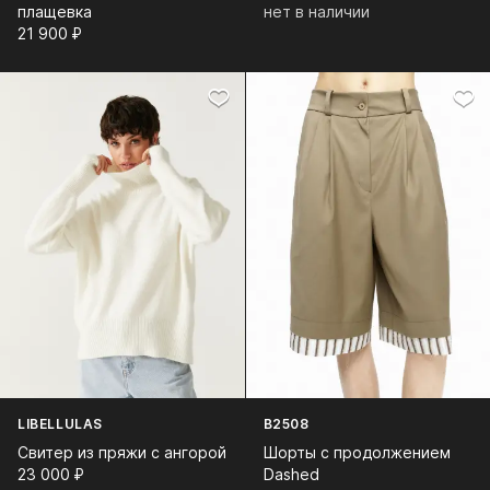
плащевка
нет в наличии
21 900⁠ ⁠₽
LIBELLULAS
B2508
Свитер из пряжи с ангорой
Шорты с продолжением
23 000⁠ ⁠₽
Dashed