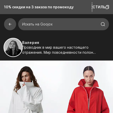
10% скидки на 3 заказа
по промокоду
СТИЛЬ
Искать на Goojox
Валерия
Проводник в мир вашего настоящего
отражения. Мир повседневности полон
смыслов, но не каждый их замечает. Составляю
подборки и заметки, в которых каждая строчка
— попытка интерпретации реальности. Иногда
на пути достаточно одного намёка, чтобы шаг
стал увереннее.