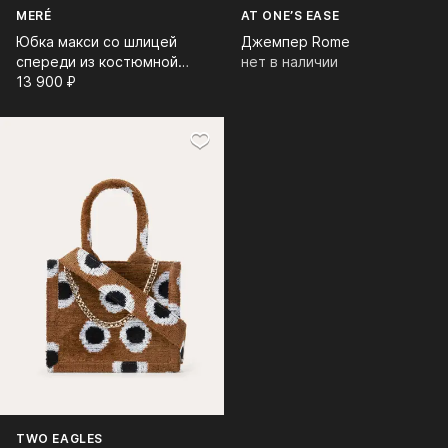
MERÉ
AT ONE’S EASE
Юбка макси со шлицей
Джемпер Rome
спереди из костюмной
нет в наличии
ткани
13 900⁠ ⁠₽
TWO EAGLES