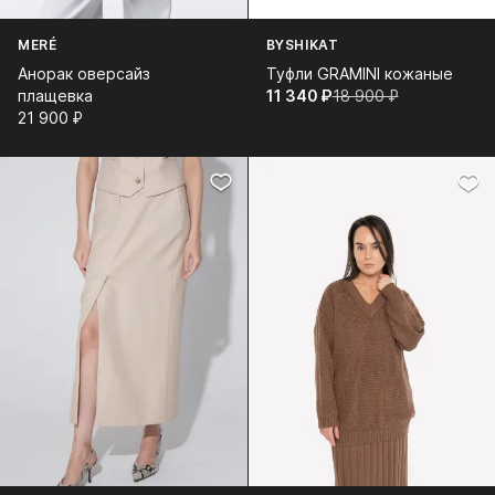
MERÉ
BYSHIKAT
Анорак оверсайз
Туфли GRAMINI кожаные
плащевка
11 340⁠ ⁠₽
18 900⁠ ⁠₽
21 900⁠ ⁠₽