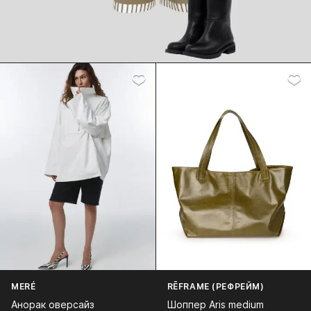
MERÉ
RĒFRAME (РЕФРЕЙМ)
Анорак оверсайз
Шоппер Aris medium