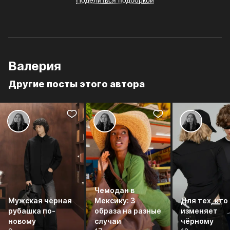
Поделиться подборкой
Валерия
Другие посты этого автора
Чемодан в
Мужская чёрная
Мексику: 3
Для тех, кто
рубашка по-
образа на разные
изменяет
новому
случаи
чёрному