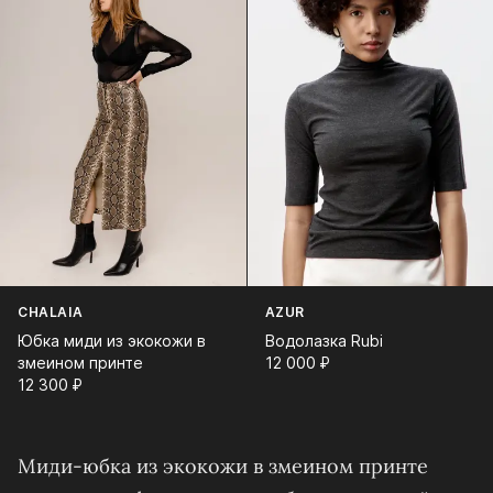
CHALAIA
AZUR
Юбка миди из экокожи в
Водолазка Rubi
змеином принте
12 000⁠ ⁠₽
12 300⁠ ⁠₽
Миди-юбка из экокожи в змеином принте