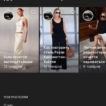
Как повторить
Летние вече
стиль Роузи
ради которы
Если хочется
Хантингтон-
хочется
выглядеть выше
Уайтли
наряжаться
12 товаров
12 товаров
8 товаров
ПОКУПАТЕЛЯМ
О нас