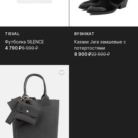
TISVAL
BYSHIKAT
Футболка SILENCE
Казаки Jara замшевые с
4 790⁠ ⁠₽
6 990⁠ ⁠₽
потертостями
8 900⁠ ⁠₽
22 500⁠ ⁠₽