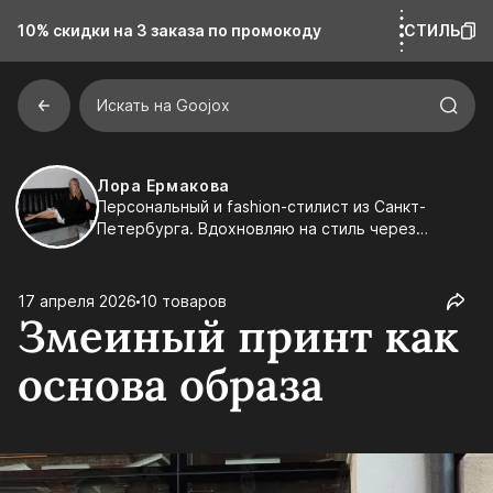
10% скидки на 3 заказа
по промокоду
СТИЛЬ
Искать на Goojox
Лора Ермакова
Персональный и fashion-стилист из Санкт-
Петербурга. Вдохновляю на стиль через
эстетику, детали и индивидуальность. Создаю
подборки, которые легко встраиваются в
реальную жизнь и подчеркивают ваш характер.
17 апреля 2026
10 товаров
Змеиный принт как
основа образа