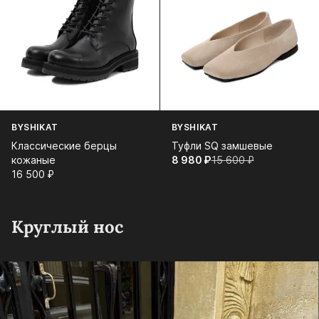
BYSHIKAT
BYSHIKAT
Классические берцы
Туфли SQ замшевые
кожаные
8 980⁠ ⁠₽
15 600⁠ ⁠₽
16 500⁠ ⁠₽
Круглый нос