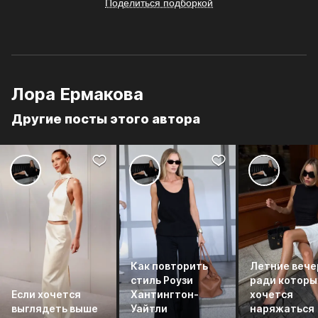
Поделиться подборкой
Лора Ермакова
Другие посты этого автора
Как повторить
Летние вече
стиль Роузи
ради которы
Если хочется
Хантингтон-
хочется
выглядеть выше
Уайтли
наряжаться