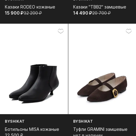
Казаки RODEO кожаные
Казаки "TBB2" замшевые
15 900⁠ ⁠₽
32 200⁠ ⁠₽
14 490⁠ ⁠₽
20 700⁠ ⁠₽
BYSHIKAT
BYSHIKAT
Ботильоны MISA кожаные
Туфли GRAMINI замшевые
22 500⁠ ⁠₽
нет в наличии