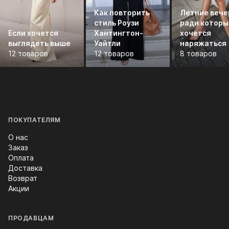
Как повторить
Летние вече
стиль Роузи
ради которы
Если хочется
Хантингтон-
хочется
выглядеть выше
Уайтли
наряжаться
12 товаров
12 товаров
8 товаров
ПОКУПАТЕЛЯМ
О нас
Заказ
Оплата
Доставка
Возврат
Акции
ПРОДАВЦАМ