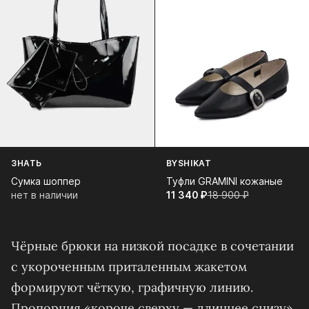
ЗНАТЬ
BYSHIKAT
Сумка шоппер
Туфли GRAMINI кожаные
нет в наличии
11 340⁠ ⁠₽
18 900⁠ ⁠₽
Чёрные брюки на низкой посадке в сочетании
с укороченным приталенным жакетом
формируют чёткую, графичную линию.
Пропорция «короче сверху — длиннее снизу»