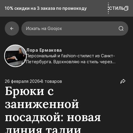
10% скидки на 3 заказа
по промокоду
СТИЛЬ
Искать на Goojox
Лора Ермакова
Персональный и fashion-стилист из Санкт-
Петербурга. Вдохновляю на стиль через
эстетику, детали и индивидуальность. Создаю
подборки, которые легко встраиваются в
реальную жизнь и подчеркивают ваш характер.
26 февраля 2026
8 товаров
Брюки с
заниженной
посадкой: новая
линия талии