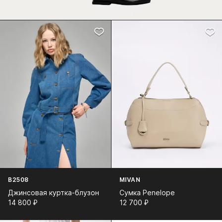
B2508
MIVAN
Джинсовая куртка-блузон
Сумка Penelope
14 800⁠ ⁠₽
12 700⁠ ⁠₽