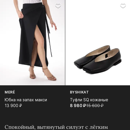
MERÉ
BYSHIKAT
Юбка на запах макси
Туфли SQ кожаные
13 900⁠ ⁠₽
8 980⁠ ⁠₽
15 600⁠ ⁠₽
Спокойный, вытянутый силуэт с лёгким