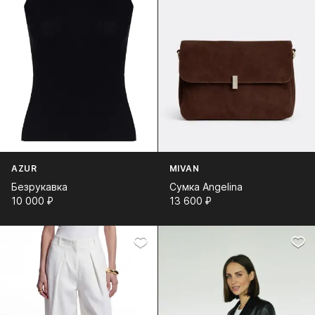
AZUR
MIVAN
Безрукавка
Сумка Angelina
10 000⁠ ⁠₽
13 600⁠ ⁠₽