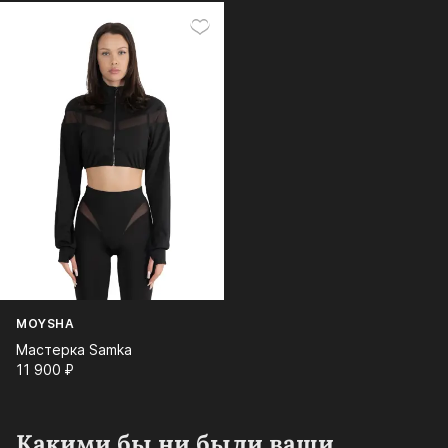
MOYSHA
Мастерка Samka
11 900⁠ ⁠₽
Какими бы ни были ваши