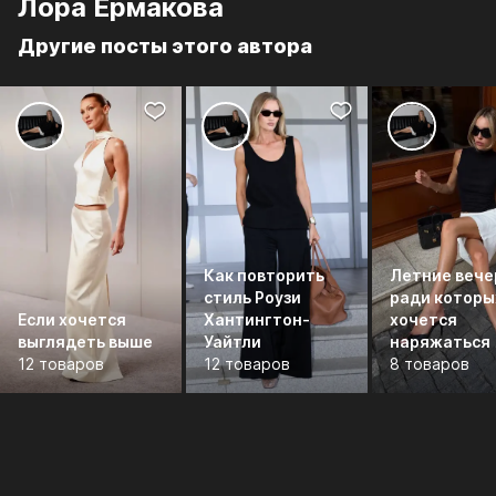
Лора Ермакова
Другие посты этого автора
Как повторить
Летние вече
стиль Роузи
ради которы
Если хочется
Хантингтон-
хочется
выглядеть выше
Уайтли
наряжаться
12 товаров
12 товаров
8 товаров