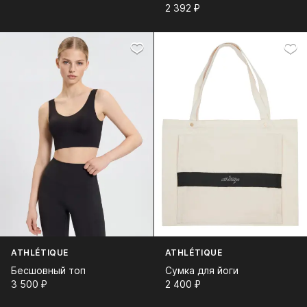
2 392⁠ ⁠₽
ATHLÉTIQUE
ATHLÉTIQUE
Бесшовный топ
Сумка для йоги
3 500⁠ ⁠₽
2 400⁠ ⁠₽