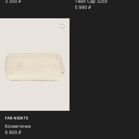
3 300⁠ ⁠₽
Twist Cap 32oz
5 990⁠ ⁠₽
FAR NIENTE
Косметичка
6 900⁠ ⁠₽