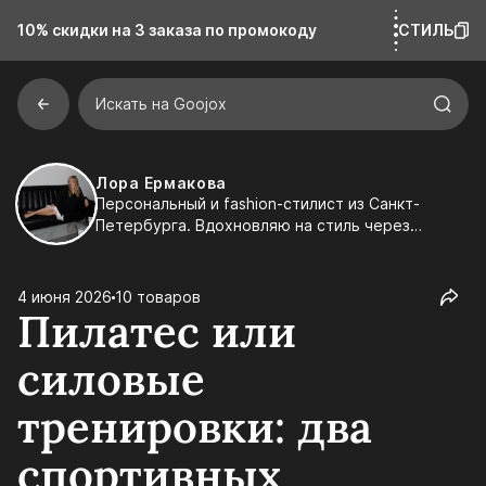
10% скидки на 3 заказа
по промокоду
СТИЛЬ
Искать на Goojox
Лора Ермакова
Персональный и fashion-стилист из Санкт-
Петербурга. Вдохновляю на стиль через
эстетику, детали и индивидуальность. Создаю
подборки, которые легко встраиваются в
реальную жизнь и подчеркивают ваш характер.
4 июня 2026
10 товаров
Пилатес или
силовые
тренировки: два
спортивных