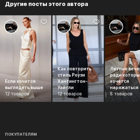
Другие посты этого автора
Как повторить
Летние вече
стиль Роузи
ради которы
Если хочется
Хантингтон-
хочется
выглядеть выше
Уайтли
наряжаться
12 товаров
12 товаров
8 товаров
ПОКУПАТЕЛЯМ