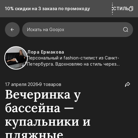
10% скидки на 3 заказа
по промокоду
СТИЛЬ
Искать на Goojox
Лора Ермакова
Персональный и fashion-стилист из Санкт-
Петербурга. Вдохновляю на стиль через
эстетику, детали и индивидуальность. Создаю
подборки, которые легко встраиваются в
реальную жизнь и подчеркивают ваш характер.
17 апреля 2026
9 товаров
Вечеринка у
бассейна —
купальники и
пляжные