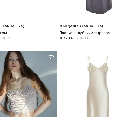
 (FANDALEYA)
ФАНДАЛЕЯ (FANDALEYA)
ехом
Платье с глубоким вырезом
100⁠ ⁠₽
4 770⁠ ⁠₽
15 900⁠ ⁠₽