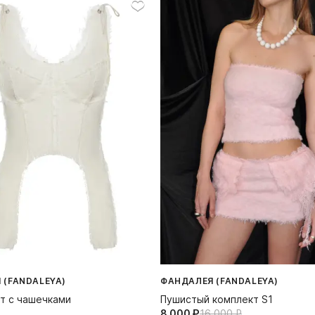
 (FANDALEYA)
ФАНДАЛЕЯ (FANDALEYA)
т с чашечками
Пушистый комплект S1
8 000⁠ ⁠₽
16 000⁠ ⁠₽