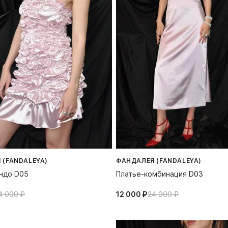
 (FANDALEYA)
ФАНДАЛЕЯ (FANDALEYA)
ндо D05
Платье-комбинация D03
4 000⁠ ⁠₽
12 000⁠ ⁠₽
24 000⁠ ⁠₽