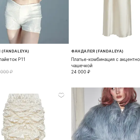
 (FANDALEYA)
ФАНДАЛЕЯ (FANDALEYA)
пайеток P11
Платье-комбинация с акцентн
чашечкой
000⁠ ⁠₽
24 000⁠ ⁠₽