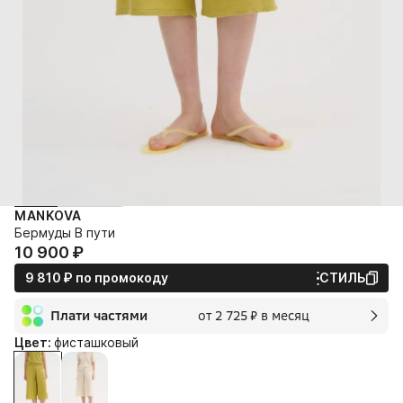
MANKOVA
Бермуды В пути
10 900⁠ ⁠₽
9 810⁠ ⁠₽
по промокоду
СТИЛЬ
Плати частями
от 2 725⁠ ⁠₽ в месяц
2 мес.
Цвет:
фисташковый
2 725⁠ ⁠₽
без переплат и комиссии