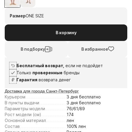
1
2
3
4
10
24
7
21
Размер
ONE SIZE
авг
авг
сен
сен
Плати частями
В корзину
В подборку
В избранное
Бесплатный возврат,
если не подойдет
Только
проверенные
бренды
Гарантия
возврата денег
Доставка для города Санкт-Петербург
Курьером
3 дня
бесплатно
В пункты выдачи
3 дня
бесплатно
Параметры модели
76/61/89
Рост модели (см)
174
Основной материал
лен
Состав
100% лен