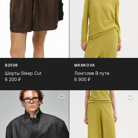
B2508
MANKOVA
Шорты Sleep Cut
Лонгслив В пути
8 200⁠ ⁠₽
8 900⁠ ⁠₽