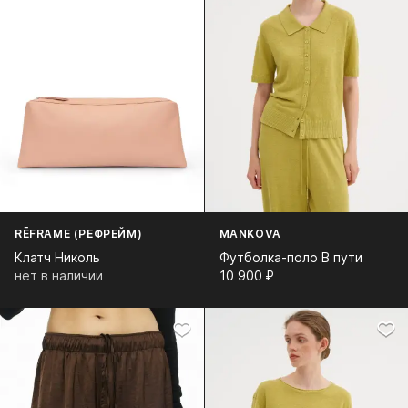
RĒFRAME (РЕФРЕЙМ)
MANKOVA
Клатч Николь
Футболка-поло В пути
нет в наличии
10 900⁠ ⁠₽