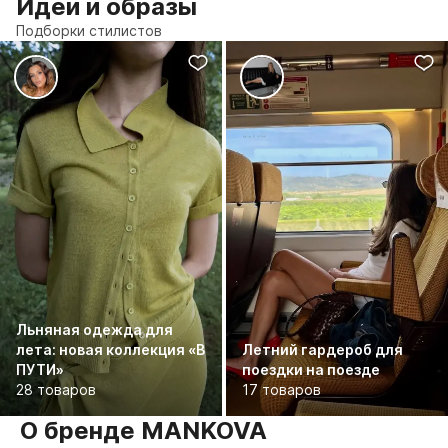
Идеи и образы
Подборки стилистов
Льняная одежда для
лета: новая коллекция «В
Летний гардероб для
ПУТИ»
поездки на поезде
28 товаров
17 товаров
О бренде MANKOVA