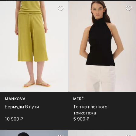
MANKOVA
MERÉ
Бермуды В пути
Топ из плотного
трикотажа
10 900⁠ ⁠₽
5 900⁠ ⁠₽