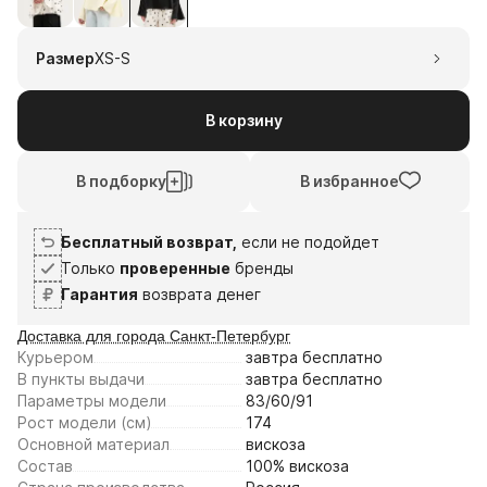
1
2
3
4
6
20
3
17
Размер
XS-S
авг
авг
сен
сен
Плати частями
В корзину
В подборку
В избранное
Бесплатный возврат,
если не подойдет
Только
проверенные
бренды
Гарантия
возврата денег
Доставка для города Санкт-Петербург
Курьером
завтра
бесплатно
В пункты выдачи
завтра
бесплатно
Параметры модели
83/60/91
Рост модели (см)
174
Основной материал
вискоза
Состав
100% вискоза