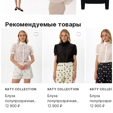
Рекомендуемые товары
KATY COLLECTION
KATY COLLECTION
KATY COLLEC
Блуза
Блуза
Блуза
полупрозрачная
полупрозрачная
полупрозрач
фонарики в
12 900⁠ ⁠₽
фонарики
12 900⁠ ⁠₽
фонарики
12 900⁠ ⁠₽
цветочек