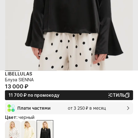
LIBELLULAS
Блуза SIENNA
13 000⁠ ⁠₽
11 700⁠ ⁠₽
по промокоду
СТИЛЬ
Плати частями
от 3 250⁠ ⁠₽ в месяц
2 мес.
Цвет:
черный
3 250⁠ ⁠₽
без переплат и комиссии