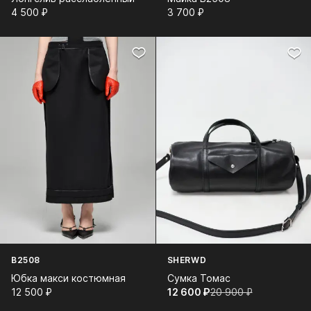
4 500⁠ ⁠₽
3 700⁠ ⁠₽
B2508
SHERWD
Юбка макси костюмная
Сумка Томас
12 500⁠ ⁠₽
12 600⁠ ⁠₽
20 900⁠ ⁠₽