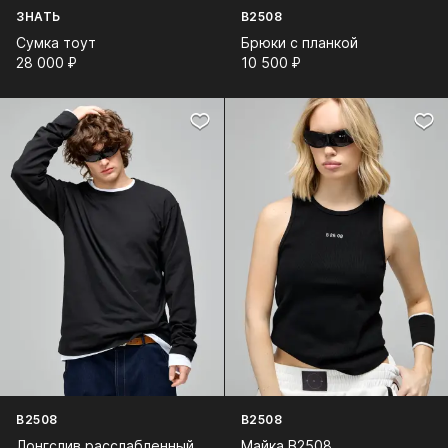
ЗНАТЬ
B2508
Сумка тоут
Брюки с планкой
28 000⁠ ⁠₽
10 500⁠ ⁠₽
B2508
B2508
Лонгслив расслабленный
Майка B2508