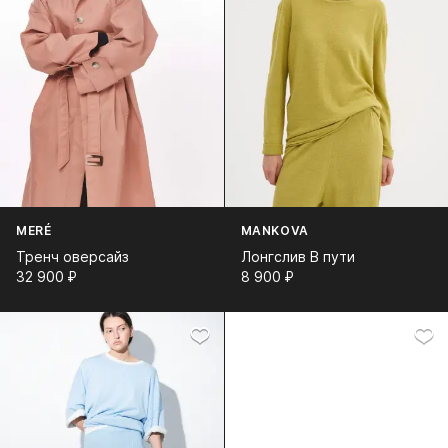
MERÉ
MANKOVA
Тренч оверсайз
Лонгслив В пути
32 900⁠ ⁠₽
8 900⁠ ⁠₽