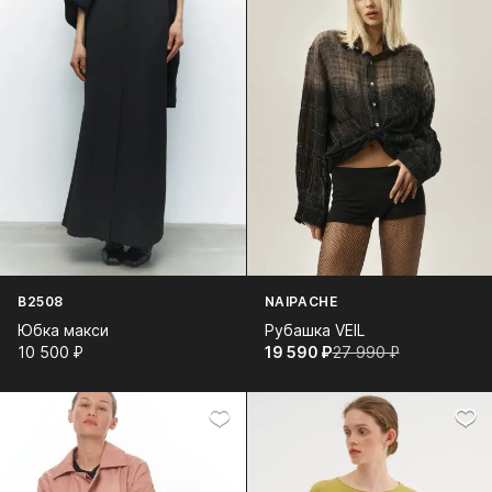
B2508
NAIPACHE
Юбка макси
Рубашка VEIL
10 500⁠ ⁠₽
19 590⁠ ⁠₽
27 990⁠ ⁠₽