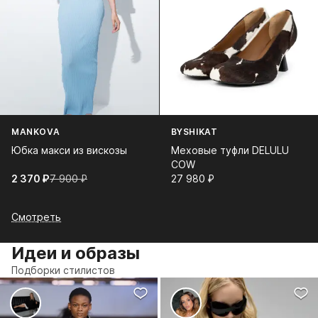
MANKOVA
BYSHIKAT
Юбка макси из вискозы
Мeховые туфли DELULU
COW
2 370⁠ ⁠₽
7 900⁠ ⁠₽
27 980⁠ ⁠₽
Смотреть
Идеи и образы
Подборки стилистов