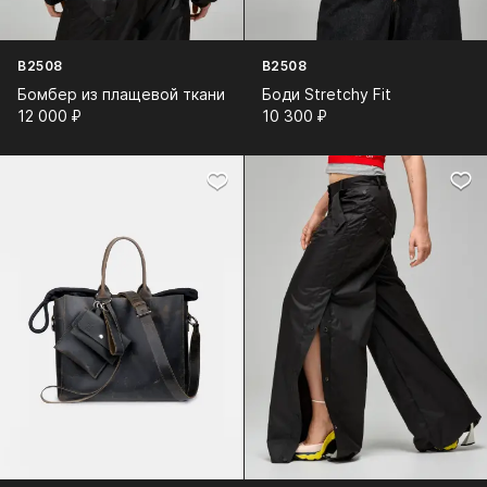
B2508
B2508
Бомбер из плащевой ткани
Боди Stretchy Fit
12 000⁠ ⁠₽
10 300⁠ ⁠₽