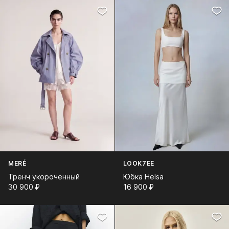
MERÉ
LOOK7EE
Тренч укороченный
Юбка Helsa
30 900⁠ ⁠₽
16 900⁠ ⁠₽