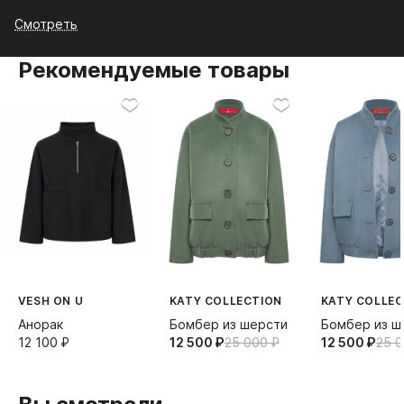
Смотреть
Рекомендуемые товары
VESH ON U
KATY COLLECTION
KATY COLLEC
Анорак
Бомбер из шерсти
Бомбер из ш
12 100⁠ ⁠₽
12 500⁠ ⁠₽
25 000⁠ ⁠₽
12 500⁠ ⁠₽
25 00