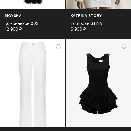
MOYSHA
KATRINA STORY
Комбинезон 003
Топ боди SIENA
12 900⁠ ⁠₽
6 900⁠ ⁠₽