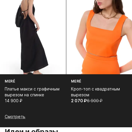
MERÉ
MERÉ
Платье макси с графичным
Кроп-топ с квадратным
вырезом на спинке
вырезом
14 900⁠ ⁠₽
2 070⁠ ⁠₽
6 900⁠ ⁠₽
Смотреть
Идеи и образы