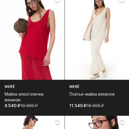
MERÉ
MERÉ
Майка-алкоголичка
Платье-майка вязаное
вязаная
6 540⁠ ⁠₽
10 900⁠ ⁠₽
11 340⁠ ⁠₽
18 900⁠ ⁠₽