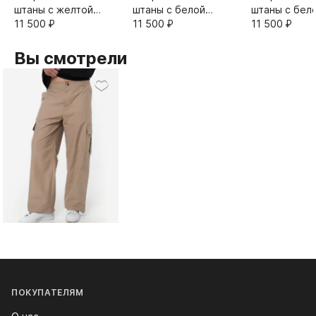
штаны с желтой
штаны с белой
штаны с бел
строчкой
11 500⁠ ⁠₽
строчкой
11 500⁠ ⁠₽
строчкой
11 500⁠ ⁠₽
Вы смотрели
ПОКУПАТЕЛЯМ