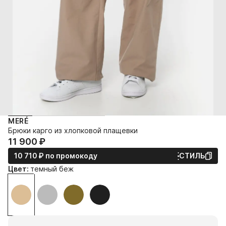
MERÉ
Брюки карго из хлопковой плащевки
11 900⁠ ⁠₽
10 710⁠ ⁠₽
по промокоду
СТИЛЬ
Цвет:
темный беж