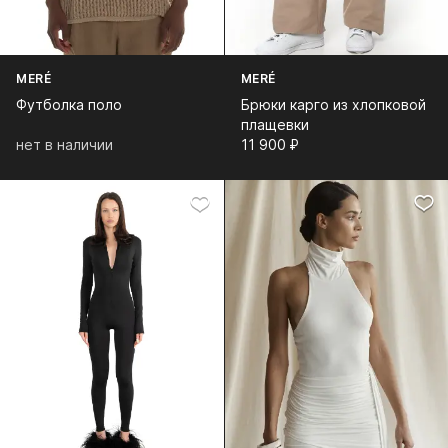
MERÉ
MERÉ
Футболка поло
Брюки карго из хлопковой
плащевки
нет в наличии
11 900⁠ ⁠₽