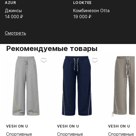
AZUR
LOOK7EE
Джинсы
Комбинезон Otta
14 000⁠ ⁠₽
19 000⁠ ⁠₽
Смотреть
Рекомендуемые товары
VESH ON U
VESH ON U
VESH ON U
Спортивные
Спортивные
Спортивные