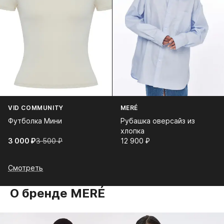
VID COMMUNITY
MERÉ
Футболка Мини
Рубашка оверсайз из
хлопка
3 000⁠ ⁠₽
3 500⁠ ⁠₽
12 900⁠ ⁠₽
Смотреть
О бренде MERÉ