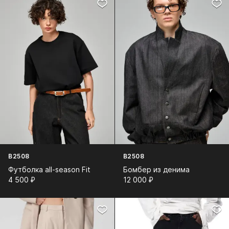
B2508
B2508
Футболка all-season Fit
Бомбер из денима
4 500⁠ ⁠₽
12 000⁠ ⁠₽