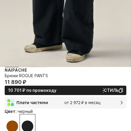
NAIPACHE
Брюки ROGUE PANTS
11 890⁠ ⁠₽
10 701⁠ ⁠₽
по промокоду
СТИЛЬ
Плати частями
от 2 972⁠ ⁠₽ в месяц
2 мес.
Цвет:
черный
2 972⁠ ⁠₽
без переплат и комиссии