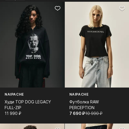
NAIPACHE
NAIPACHE
Худи TOP DOG LEGACY
Футболка RAW
FULL-ZIP
PERCEPTION
11 990⁠ ⁠₽
7 690⁠ ⁠₽
10 990⁠ ⁠₽