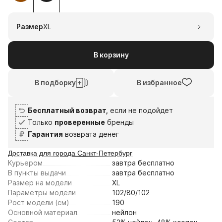
1
2
3
4
6
20
3
17
Размер
XL
авг
авг
сен
сен
Плати частями
В корзину
В подборку
В избранное
Бесплатный возврат,
если не подойдет
Только
проверенные
бренды
Гарантия
возврата денег
Доставка для города Санкт-Петербург
Курьером
завтра
бесплатно
В пункты выдачи
завтра
бесплатно
Размер на модели
XL
Параметры модели
102/80/102
Рост модели (см)
190
Основной материал
нейлон