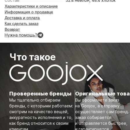
Состав
52% нейлон, 48% хлопок
Характеристики и описание
Информация о продавце
Доставка и оплата
Как сделать заказ
Возврат
Нужна помощь?
Что такое
Проверенные бренды
Оригинальные тов
Мы тщательно отбираем
Вы оформляете заказ
бренды, с которыми работаем:
на Goojox, а отправку
смотрим на качество вещей,
осуществляет сам бренд.
аккуратность исполнения и то,
заказ собирается
как бренд относится к своим
и отправляется быстрее,
клиентам.
и гарантируется