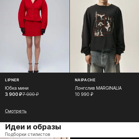
LIPNER
NAIPACHE
Юбка мини
Лонгслив MARGINALIA
3 900⁠ ⁠₽
7 000⁠ ⁠₽
10 990⁠ ⁠₽
Смотреть
Идеи и образы
Подборки стилистов