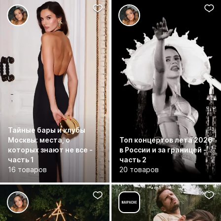
Тайные бары и клубы
Москвы: места, о
Топ концертов лета 2026
которых знают не все -
в России и за границей -
часть 1
часть 2
16 товаров
20 товаров