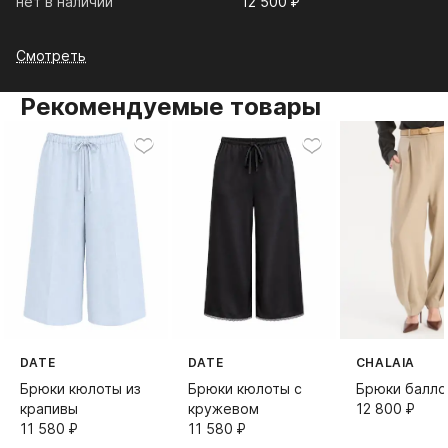
нет в наличии
12 500⁠ ⁠₽
Смотреть
Рекомендуемые товары
DATE
DATE
CHALAIA
Брюки кюлоты из
Брюки кюлоты с
Брюки балло
крапивы
кружевом
12 800⁠ ⁠₽
11 580⁠ ⁠₽
11 580⁠ ⁠₽