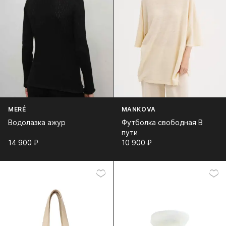
MERÉ
MANKOVA
Водолазка ажур
Футболка свободная В
пути
14 900⁠ ⁠₽
10 900⁠ ⁠₽