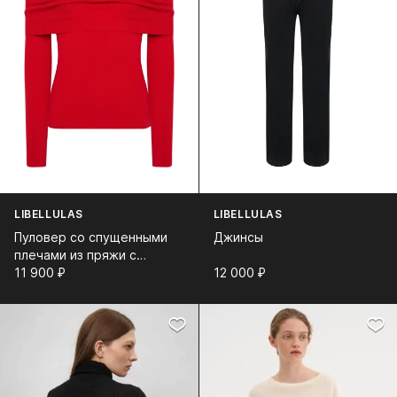
LIBELLULAS
LIBELLULAS
Пуловер со спущенными
Джинсы
плечами из пряжи с
кашемиром
11 900⁠ ⁠₽
12 000⁠ ⁠₽