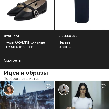
BYSHIKAT
LIBELLULAS
Туфли GRAMINI кожаные
Платье
11 340⁠ ⁠₽
18 900⁠ ⁠₽
9 900⁠ ⁠₽
Смотреть
Идеи и образы
Подборки стилистов