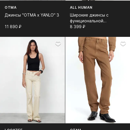
OTMA
ALL HUMAN
Джинсы "OTMA x YANLO" 3
Широкие джинсы с
функциональной
11 890⁠ ⁠₽
полуюбкой
8 399⁠ ⁠₽