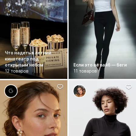
Что надеть в летний
кинотеатр под
открытым небом
Если это её вайб — беги
12 товаров
11 товаров