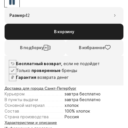
1
2
3
4
7
21
4
18
Размер
42
авг
авг
сен
сен
Плати частями
В корзину
В подборку
В избранное
Бесплатный возврат,
если не подойдет
Только
проверенные
бренды
Гарантия
возврата денег
Доставка для города Санкт-Петербург
Курьером
завтра
бесплатно
В пункты выдачи
завтра
бесплатно
Основной материал
хлопок
Состав
100% хлопок
Страна производства
Россия
Характеристики и описание