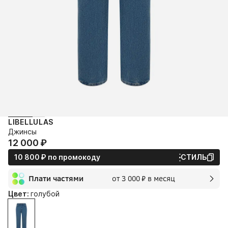
LIBELLULAS
Джинсы
12 000⁠ ⁠₽
10 800⁠ ⁠₽
по промокоду
СТИЛЬ
Плати частями
от 3 000⁠ ⁠₽ в месяц
2 мес.
Цвет:
голубой
3 000⁠ ⁠₽
без переплат и комиссии