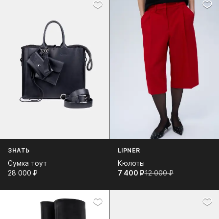
ЗНАТЬ
LIPNER
Сумка тоут
Кюлоты
28 000⁠ ⁠₽
7 400⁠ ⁠₽
12 000⁠ ⁠₽