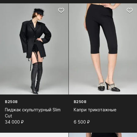
B2508
B2508
Пиджак скульптурный Slim
Капри трикотажные
Cut
34 000⁠ ⁠₽
6 500⁠ ⁠₽