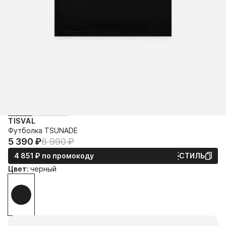
TISVAL
Футболка TSUNADE
5 390⁠ ⁠₽
6 990⁠ ⁠₽
4 851⁠ ⁠₽
по промокоду
СТИЛЬ
Цвет:
черный