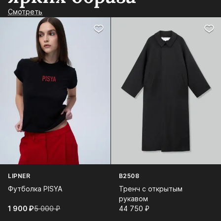
Смотреть
LIPNER
B2508
Футболка PISYA
Тренч с открытым
рукавом
1 900⁠ ⁠₽
5 000⁠ ⁠₽
44 750⁠ ⁠₽