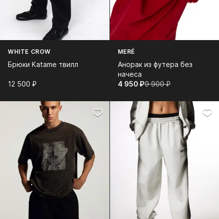
WHITE CROW
MERÉ
Брюки Katame твилл
Анорак из футера без
начеса
12 500⁠ ⁠₽
4 950⁠ ⁠₽
9 900⁠ ⁠₽