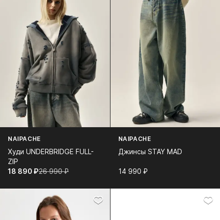
NAIPACHE
NAIPACHE
Худи UNDERBRIDGE FULL-
Джинсы STAY MAD
ZIP
18 890⁠ ⁠₽
26 990⁠ ⁠₽
14 990⁠ ⁠₽