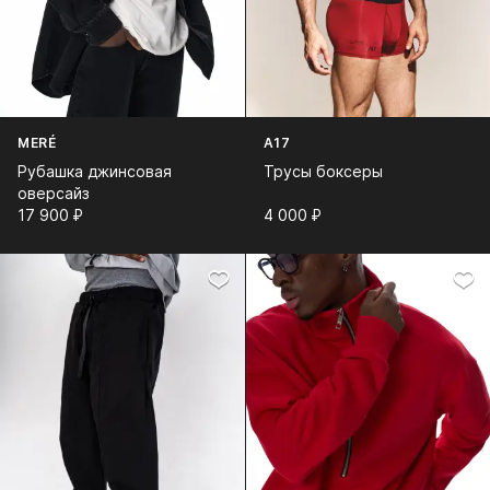
MERÉ
A17
Рубашка джинсовая
Трусы боксеры
оверсайз
17 900⁠ ⁠₽
4 000⁠ ⁠₽