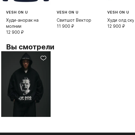
VESH ON U
VESH ON U
VESH ON U
Худи-анорак на
Свитшот Вектор
Худи олд ску
молнии
11 900⁠ ⁠₽
12 900⁠ ⁠₽
12 900⁠ ⁠₽
Вы смотрели