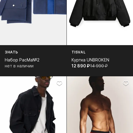
ЗНАТЬ
TISVAL
Набор PacMa№2
Куртка UNBROKEN
нет в наличии
12 890⁠ ⁠₽
14 990⁠ ⁠₽