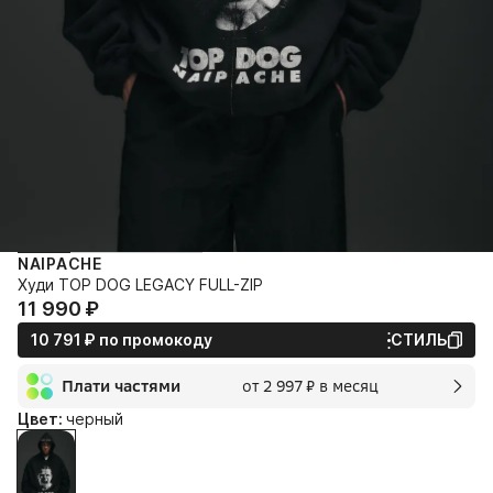
NAIPACHE
Худи TOP DOG LEGACY FULL-ZIP
11 990⁠ ⁠₽
10 791⁠ ⁠₽
по промокоду
СТИЛЬ
Плати частями
от 2 997⁠ ⁠₽ в месяц
2 мес.
Цвет:
черный
2 997⁠ ⁠₽
без переплат и комиссии