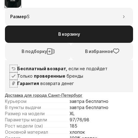
1
2
3
4
7
21
4
18
Размер
S
авг
авг
сен
сен
Плати частями
В корзину
В подборку
В избранное
Бесплатный возврат,
если не подойдет
Только
проверенные
бренды
Гарантия
возврата денег
Доставка для города Санкт-Петербург
Курьером
завтра
бесплатно
В пункты выдачи
завтра
бесплатно
Размер на модели
XL
Параметры модели
97/76/98
Рост модели (см)
185
Основной материал
хлопок