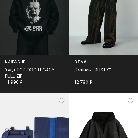
NAIPACHE
OTMA
Худи TOP DOG LEGACY
Джинсы "RUSTY"
FULL-ZIP
11 990⁠ ⁠₽
12 790⁠ ⁠₽