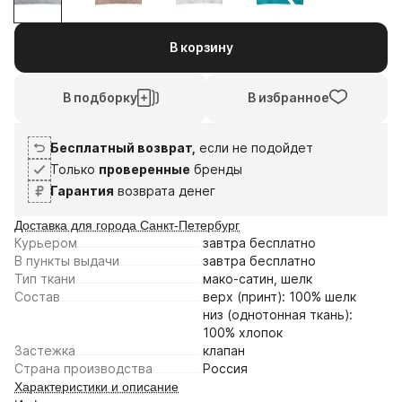
1
2
3
4
6
20
3
17
В корзину
авг
авг
сен
сен
Плати частями
В подборку
В избранное
Бесплатный возврат,
если не подойдет
Только
проверенные
бренды
Гарантия
возврата денег
Доставка для города Санкт-Петербург
Курьером
завтра
бесплатно
В пункты выдачи
завтра
бесплатно
Тип ткани
мако-сатин, шелк
Состав
верх (принт): 100% шелк
низ (однотонная ткань):
100% хлопок
Застежка
клапан
Страна производства
Россия
Характеристики и описание