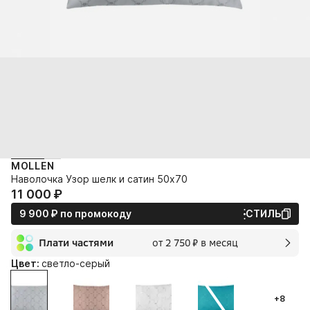
MOLLEN
Наволочка Узор шелк и сатин 50х70
11 000⁠ ⁠₽
9 900⁠ ⁠₽
по промокоду
СТИЛЬ
Плати частями
от 2 750⁠ ⁠₽ в месяц
2 мес.
Цвет:
светло-серый
2 750⁠ ⁠₽
без переплат и комиссии
+8