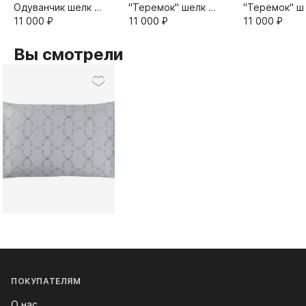
Одуванчик шелк и
"Теремок" шелк и
"Теремок" ш
сатин 50х70
11 000⁠ ⁠₽
сатин 50х70
11 000⁠ ⁠₽
сатин 50х70
11 000⁠ ⁠₽
Вы смотрели
ПОКУПАТЕЛЯМ
О нас