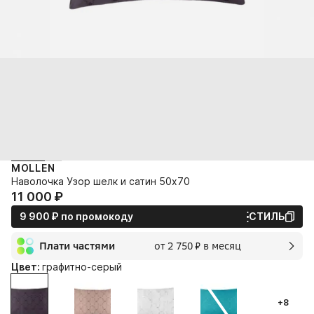
MOLLEN
Наволочка Узор шелк и сатин 50х70
11 000⁠ ⁠₽
9 900⁠ ⁠₽
по промокоду
СТИЛЬ
Плати частями
от 2 750⁠ ⁠₽ в месяц
2 мес.
Цвет:
графитно-серый
2 750⁠ ⁠₽
без переплат и комиссии
+8