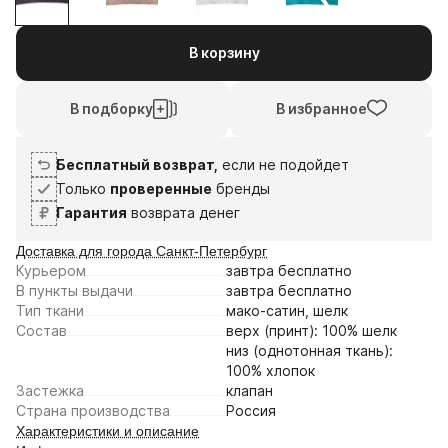
1
2
3
4
6
20
3
17
В корзину
авг
авг
сен
сен
Плати частями
В подборку
В избранное
Бесплатный возврат,
если не подойдет
Только
проверенные
бренды
Гарантия
возврата денег
Доставка для города Санкт-Петербург
Курьером
завтра
бесплатно
В пункты выдачи
завтра
бесплатно
Тип ткани
мако-сатин, шелк
Состав
верх (принт): 100% шелк
низ (однотонная ткань):
100% хлопок
Застежка
клапан
Страна производства
Россия
Характеристики и описание