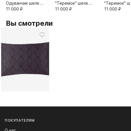
Одуванчик шелк и
"Теремок" шелк и
"Теремок" ш
сатин 50х70
11 000⁠ ⁠₽
сатин 50х70
11 000⁠ ⁠₽
сатин 50х70
11 000⁠ ⁠₽
Вы смотрели
ПОКУПАТЕЛЯМ
О нас