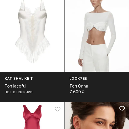
KATISHALIKEIT
LOOK7EE
Топ laceful
Топ Onna
нет в наличии
7 600⁠ ⁠₽