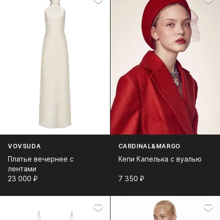
VOVSUDA
CARDINAL&MARGO
Платье вечернее с
Кепи Капелька с вуалью
лентами
23 000⁠ ⁠₽
7 350⁠ ⁠₽