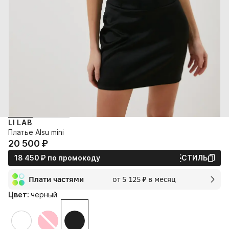
LI LAB
Платье Alsu mini
20 500⁠ ⁠₽
18 450⁠ ⁠₽
по промокоду
СТИЛЬ
Плати частями
от 5 125⁠ ⁠₽ в месяц
2 мес.
Цвет:
черный
5 125⁠ ⁠₽
без переплат и комиссии