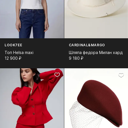
LOOK7EE
CARDINAL&MARGO
Топ Helsa maxi
Шляпа федора Милан хард
12 900⁠ ⁠₽
9 180⁠ ⁠₽