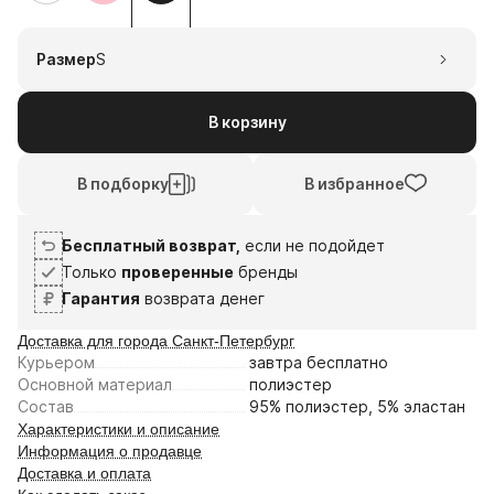
1
2
3
4
8
22
5
19
Размер
S
авг
авг
сен
сен
Плати частями
В корзину
В подборку
В избранное
Бесплатный возврат,
если не подойдет
Только
проверенные
бренды
Гарантия
возврата денег
Доставка для города Санкт-Петербург
Курьером
завтра
бесплатно
Основной материал
полиэстер
Состав
95% полиэстер, 5% эластан
Характеристики и описание
Информация о продавце
Доставка и оплата