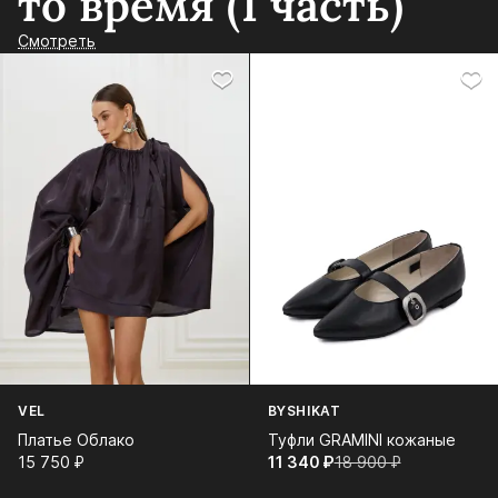
то время (1 часть)
Смотреть
VEL
BYSHIKAT
Платье Облако
Туфли GRAMINI кожаные
15 750⁠ ⁠₽
11 340⁠ ⁠₽
18 900⁠ ⁠₽