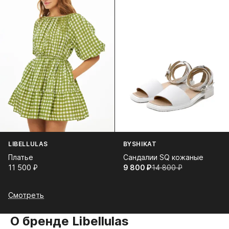
LIBELLULAS
BYSHIKAT
Платье
Сандалии SQ кожаные
11 500⁠ ⁠₽
9 800⁠ ⁠₽
14 800⁠ ⁠₽
Смотреть
О бренде Libellulas