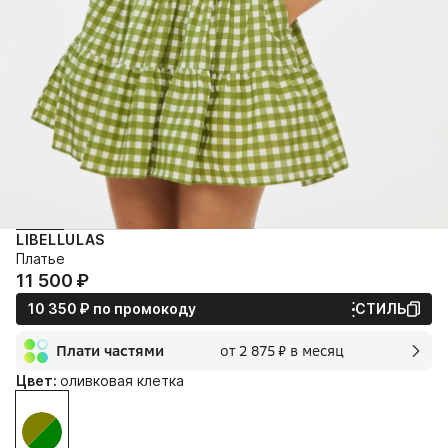
LIBELLULAS
Платье
11 500⁠ ⁠₽
10 350⁠ ⁠₽
по промокоду
СТИЛЬ
Плати частями
от 2 875⁠ ⁠₽ в месяц
2 мес.
Цвет:
оливковая клетка
2 875⁠ ⁠₽
без переплат и комиссии