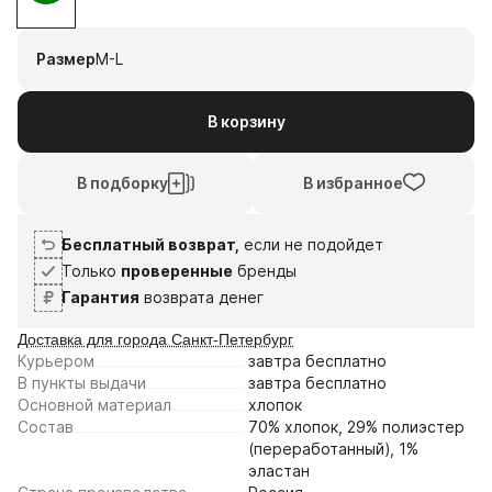
1
2
3
4
7
21
4
18
Размер
M-L
авг
авг
сен
сен
Плати частями
В корзину
В подборку
В избранное
Бесплатный возврат,
если не подойдет
Только
проверенные
бренды
Гарантия
возврата денег
Доставка для города Санкт-Петербург
Курьером
завтра
бесплатно
В пункты выдачи
завтра
бесплатно
Основной материал
хлопок
Состав
70% хлопок, 29% полиэстер
(переработанный), 1%
эластан