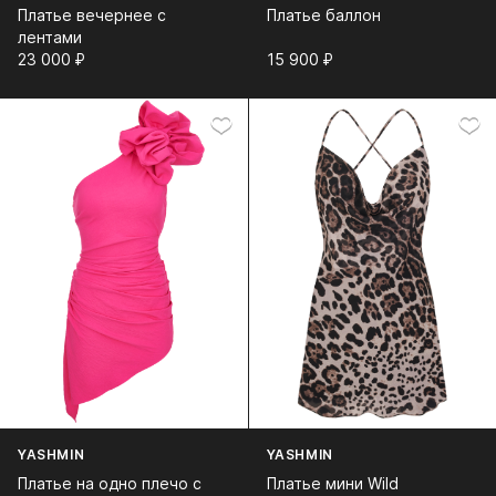
Платье вечернее с
Платье баллон
лентами
23 000⁠ ⁠₽
15 900⁠ ⁠₽
YASHMIN
YASHMIN
Платье на одно плечо с
Платье мини Wild