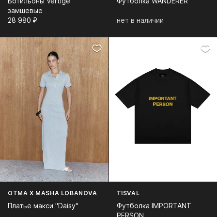
Ботильоны Vertige
Футболка WANDERER
замшевые
28 980⁠ ⁠₽
нет в наличии
OTMA X MASHA LOBANOVA
TISVAL
Платье макси "Daisy"
Футболка IMPORTANT
PERSON