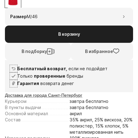
1
2
3
4
5
19
2
16
Размер
M/46
авг
авг
сен
сен
Плати частями
В корзину
В подборку
В избранное
Бесплатный возврат,
если не подойдет
Только
проверенные
бренды
Гарантия
возврата денег
Доставка для города Санкт-Петербург
Курьером
завтра
бесплатно
В пункты выдачи
завтра
бесплатно
Основной материал
акрил
Состав
35% акрил, 25% вискоза, 20%
полиэстер, 15% хлопок, 5%
металлизированная нить