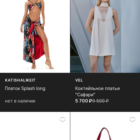
KATISHALIKEIT
VEL
Платок Splash long
Коктейльное платье
"Сафари"
нет в наличии
5 700⁠ ⁠₽
9 500⁠ ⁠₽