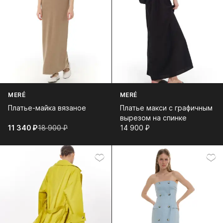
MERÉ
MERÉ
Платье-майка вязаное
Платье макси с графичным
вырезом на спинке
11 340⁠ ⁠₽
18 900⁠ ⁠₽
14 900⁠ ⁠₽