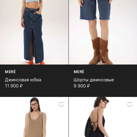
MERÉ
MERÉ
Джинсовая юбка
Шорты джинсовые
11 900⁠ ⁠₽
9 900⁠ ⁠₽