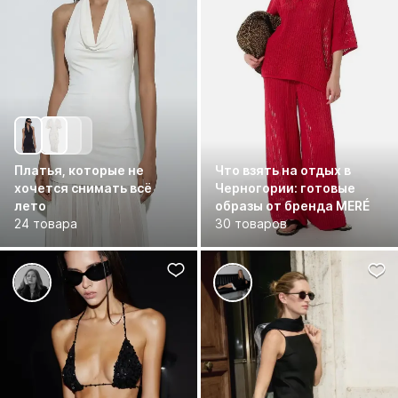
Платья, которые не
Что взять на отдых в
хочется снимать всё
Черногории: готовые
лето
образы от бренда MERÉ
24 товара
30 товаров