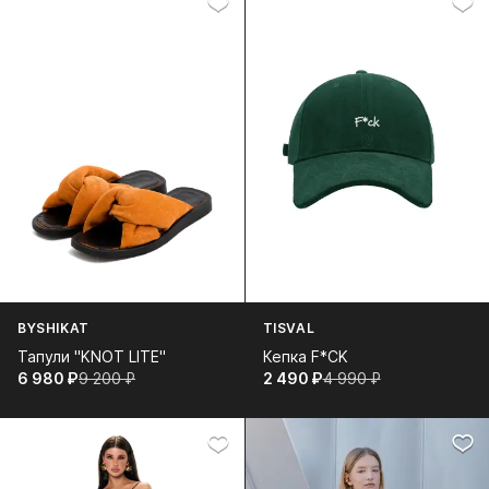
BYSHIKAT
TISVAL
Тапули "KNOT LITE"
Кепка F*CK
6 980⁠ ⁠₽
9 200⁠ ⁠₽
2 490⁠ ⁠₽
4 990⁠ ⁠₽