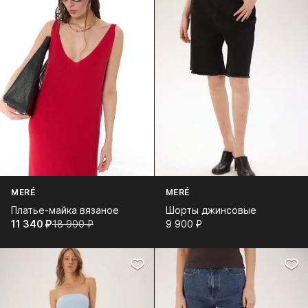
MERÉ
MERÉ
Платье-майка вязаное
Шорты джинсовые
11 340⁠ ⁠₽
18 900⁠ ⁠₽
9 900⁠ ⁠₽