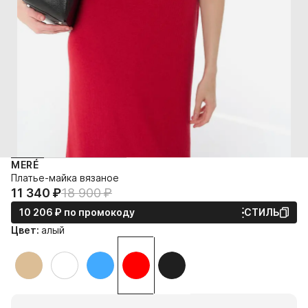
MERÉ
Платье-майка вязаное
11 340⁠ ⁠₽
18 900⁠ ⁠₽
10 206⁠ ⁠₽
по промокоду
СТИЛЬ
Цвет:
алый