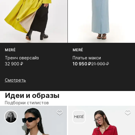
MERÉ
MERÉ
Тренч оверсайз
Платье макси
32 900⁠ ⁠₽
10 950⁠ ⁠₽
21 900⁠ ⁠₽
Смотреть
Идеи и образы
Подборки стилистов