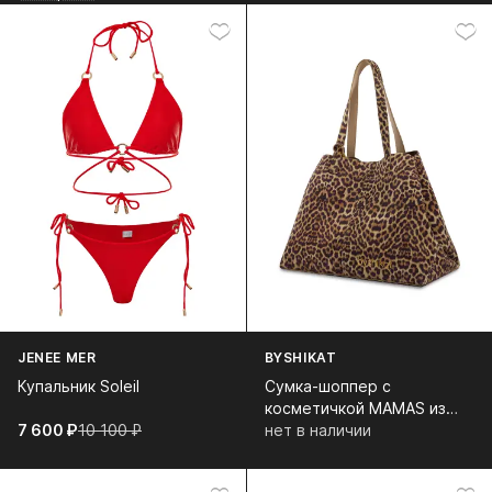
JENEE MER
BYSHIKAT
Купальник Soleil
Сумка-шоппер с
косметичкой MAMAS из
7 600⁠ ⁠₽
10 100⁠ ⁠₽
натуральной замши
нет в наличии