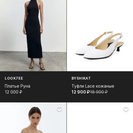
LOOK7EE
BYSHIKAT
Платье Руна
Туфли Lace кожаные
12 000⁠ ⁠₽
12 900⁠ ⁠₽
18 900⁠ ⁠₽