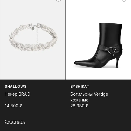
SHALLOWS
BYSHIKAT
Некер BRAID
Ботильоны Vertige
кожаные
14 800⁠ ⁠₽
28 980⁠ ⁠₽
Смотреть