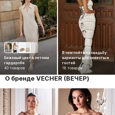
В чем пойти на свадьбу:
Бежевый цвет в летнем
варианты для невесты и
гардеробе
гостей
40 товаров
18 товаров
О бренде VECHER (ВЕЧЕР)