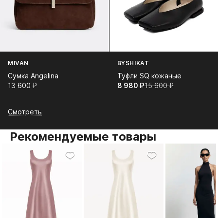
MIVAN
BYSHIKAT
Сумка Angelina
Туфли SQ кожаные
13 600⁠ ⁠₽
8 980⁠ ⁠₽
15 600⁠ ⁠₽
Смотреть
Рекомендуемые товары