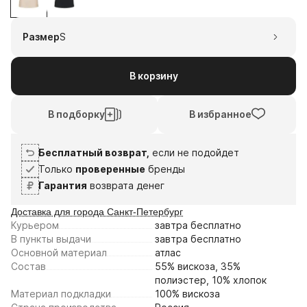
1
2
3
4
7
21
4
18
Размер
S
авг
авг
сен
сен
Плати частями
В корзину
В подборку
В избранное
Бесплатный возврат,
если не подойдет
Только
проверенные
бренды
Гарантия
возврата денег
Доставка для города Санкт-Петербург
Курьером
завтра
бесплатно
В пункты выдачи
завтра
бесплатно
Основной материал
атлас
Состав
55% вискоза, 35%
полиэстер, 10% хлопок
Материал подкладки
100% вискоза