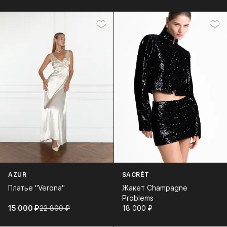
AZUR
SACRÉT
Платье "Verona"
Жакет Champagne
Problems
15 000⁠ ⁠₽
22 800⁠ ⁠₽
18 000⁠ ⁠₽