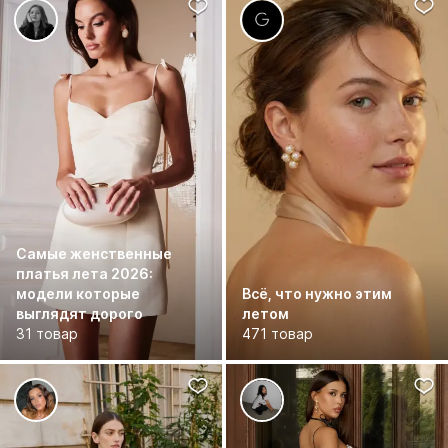
Самые женственные
платья лета 2026:
модели которые
Всё, что нужно этим
выглядят дорого
летом
31 товар
471 товар