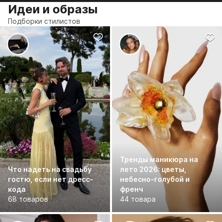
Идеи и образы
Подборки стилистов
Тренды маникюра на
Что надеть на свадьбу
лето 2026: цветы,
гостю, если нет дресс-
небесно-голубой и
кода
френч
68 товаров
44 товара