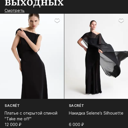
выходных
Смотреть
SACRÉT
SACRÉT
Платье с открытой спиной
Накидка Selene’s Silhouette
"Take me off"
12 000⁠ ⁠₽
6 000⁠ ⁠₽