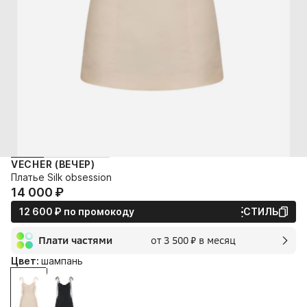
VECHER (ВЕЧЕР)
Платье Silk obsession
14 000⁠ ⁠₽
12 600⁠ ⁠₽
по промокоду
СТИЛЬ
Плати частями
от 3 500⁠ ⁠₽ в месяц
2 мес.
Цвет:
шампань
3 500⁠ ⁠₽
без переплат и комиссии