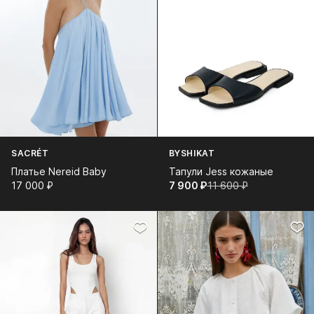
SACRÉT
BYSHIKAT
Платье Nereid Baby
Тапули Jess кожаные
17 000⁠ ⁠₽
7 900⁠ ⁠₽
11 600⁠ ⁠₽