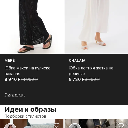
MERÉ
CHALAIA
Юбка макси на кулиске
Юбка летняя жатка на
вязаная
резинке
8 940⁠ ⁠₽
14 900⁠ ⁠₽
8 730⁠ ⁠₽
9 700⁠ ⁠₽
Смотреть
Идеи и образы
Подборки стилистов