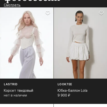
Смотреть
LASTRID
LOOK7EE
Корсет твидовый
Юбка-баллон Lola
нет в наличии
9 900⁠ ⁠₽