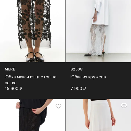
MERÉ
B2508
Юбка макси из цветов на
Юбка из кружева
сетке
15 900⁠ ⁠₽
7 900⁠ ⁠₽