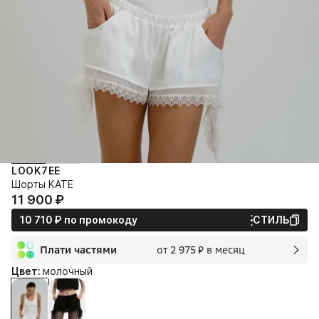
LOOK7EE
Шорты KATE
11 900⁠ ⁠₽
10 710⁠ ⁠₽
по промокоду
СТИЛЬ
Плати частями
от 2 975⁠ ⁠₽ в месяц
2 мес.
Цвет:
молочный
2 975⁠ ⁠₽
без переплат и комиссии