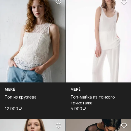
MERÉ
MERÉ
Топ из кружева
Топ-майка из тонкого
трикотажа
12 900⁠ ⁠₽
5 900⁠ ⁠₽