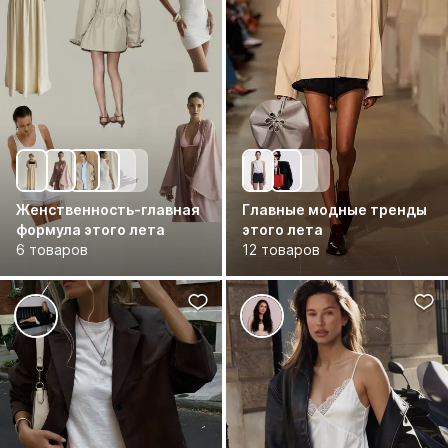
Женственность-главная
Главные модные тренды
формула этого лета
этого лета
6 товаров
12 товаров