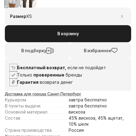
1
2
3
4
8
22
5
19
Размер
XS
авг
авг
сен
сен
Плати частями
В корзину
В подборку
В избранное
Бесплатный возврат,
если не подойдет
Только
проверенные
бренды
Гарантия
возврата денег
Доставка для города Санкт-Петербург
Курьером
завтра
бесплатно
В пункты выдачи
завтра
бесплатно
Основной материал
вискоза
Состав
45% вискоза, 45% ацетат,
10% шелк
Страна производства
Россия