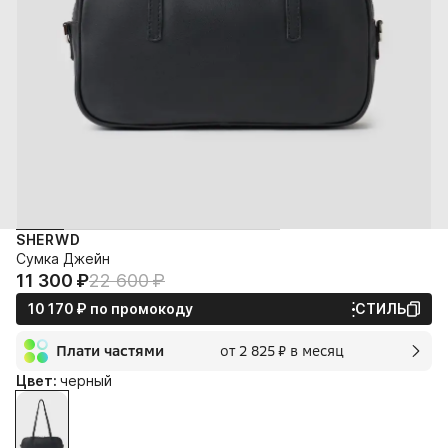
SHERWD
Сумка Джейн
11 300⁠ ⁠₽
22 600⁠ ⁠₽
10 170⁠ ⁠₽
по промокоду
СТИЛЬ
Плати частями
от 2 825⁠ ⁠₽ в месяц
2 мес.
Цвет:
черный
2 825⁠ ⁠₽
без переплат и комиссии