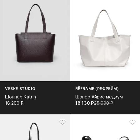
VESKE STUDIO
RĒFRAME (РЕФРЕЙМ)
Шоппер Katrin
Шопер Айрис медиум
18 200⁠ ⁠₽
18 130⁠ ⁠₽
25 900⁠ ⁠₽