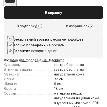
1
2
3
4
6
20
3
17
В корзину
авг
авг
сен
сен
Плати частями
В подборку
В избранное
Бесплатный возврат,
если не подойдет
Только
проверенные
бренды
Гарантия
возврата денег
Доставка для города Санкт-Петербург
Курьером
завтра
бесплатно
В пункты выдачи
завтра
бесплатно
Материал
натуральная кожа
Длина
33 см
Ширина
6 см
Высота
18 см
Состав
материал верха:
натуральная лицевая кожа
внутренний материал: 80%