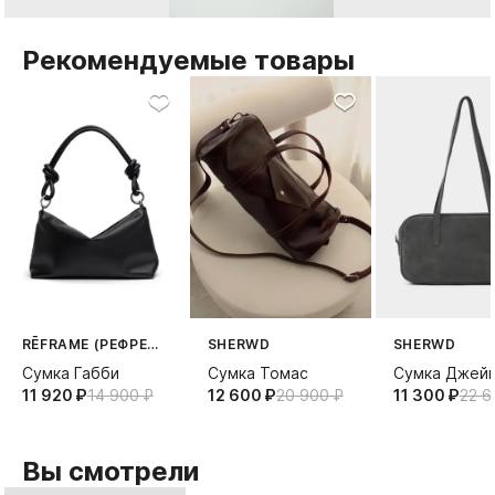
Рекомендуемые товары
RĒFRAME (РЕФРЕЙМ)
SHERWD
SHERWD
Сумка Габби
Сумка Томас
Сумка Джей
11 920⁠ ⁠₽
14 900⁠ ⁠₽
12 600⁠ ⁠₽
20 900⁠ ⁠₽
11 300⁠ ⁠₽
22 60
Вы смотрели