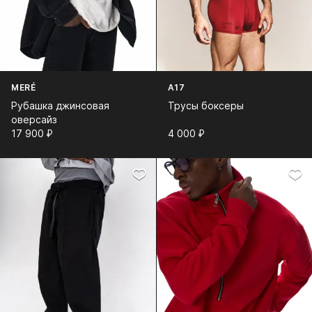
MERÉ
A17
Рубашка джинсовая
Трусы боксеры
оверсайз
17 900⁠ ⁠₽
4 000⁠ ⁠₽