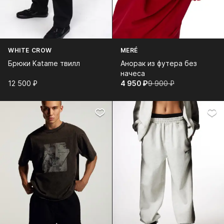
WHITE CROW
MERÉ
Брюки Katame твилл
Анорак из футера без
начеса
12 500⁠ ⁠₽
4 950⁠ ⁠₽
9 900⁠ ⁠₽