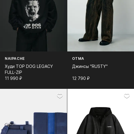
NAIPACHE
OTMA
Худи TOP DOG LEGACY
Джинсы "RUSTY"
FULL-ZIP
11 990⁠ ⁠₽
12 790⁠ ⁠₽