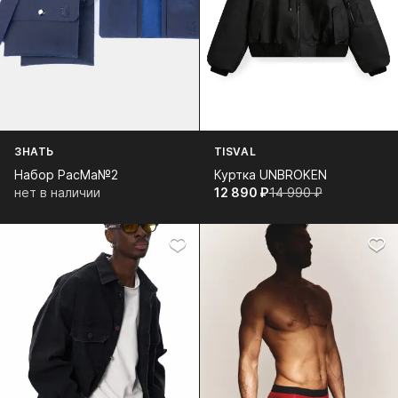
ЗНАТЬ
TISVAL
Набор PacMa№2
Куртка UNBROKEN
нет в наличии
12 890⁠ ⁠₽
14 990⁠ ⁠₽