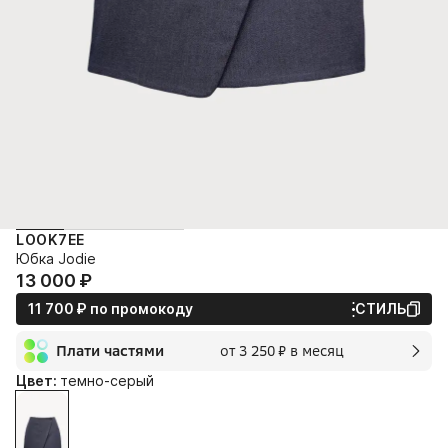
LOOK7EE
Юбка Jodie
13 000⁠ ⁠₽
11 700⁠ ⁠₽
по промокоду
СТИЛЬ
Плати частями
от 3 250⁠ ⁠₽ в месяц
2 мес.
Цвет:
темно-серый
3 250⁠ ⁠₽
без переплат и комиссии