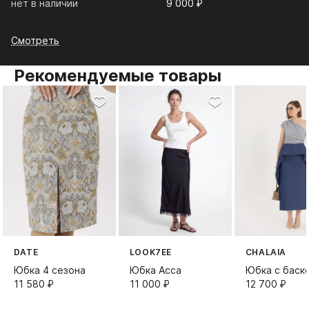
нет в наличии
9 000⁠ ⁠₽
Смотреть
Рекомендуемые товары
DATE
LOOK7EE
CHALAIA
Юбка 4 сезона
Юбка Асса
Юбка с баск
11 580⁠ ⁠₽
11 000⁠ ⁠₽
12 700⁠ ⁠₽