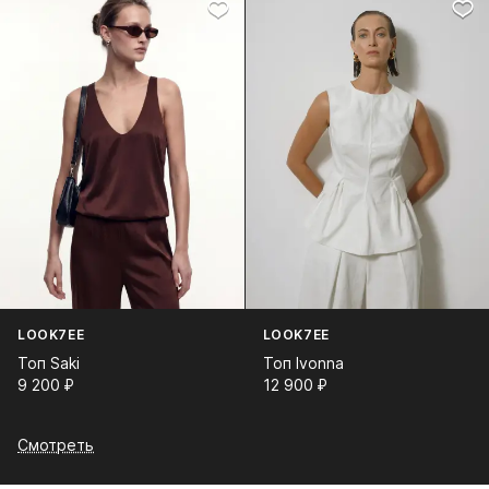
LOOK7EE
LOOK7EE
Топ Saki
Топ Ivonna
9 200⁠ ⁠₽
12 900⁠ ⁠₽
Смотреть