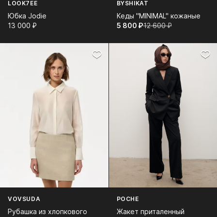
LOOK7EE
BYSHIKAT
Юбка Jodie
Кеды "MINIMAL" кожаные
13 000⁠ ⁠₽
5 800⁠ ⁠₽
12 600⁠ ⁠₽
VOVSUDA
POCHE
Рубашка из хлопкового
Жакет приталенный