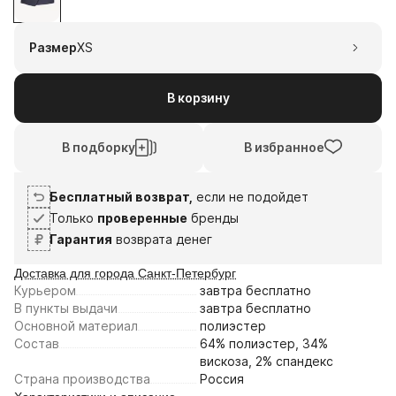
1
2
3
4
9
23
6
20
Размер
XS
авг
авг
сен
сен
Плати частями
В корзину
В подборку
В избранное
Бесплатный возврат,
если не подойдет
Только
проверенные
бренды
Гарантия
возврата денег
Доставка для города Санкт-Петербург
Курьером
завтра
бесплатно
В пункты выдачи
завтра
бесплатно
Основной материал
полиэстер
Состав
64% полиэстер, 34%
вискоза, 2% спандекс
Страна производства
Россия