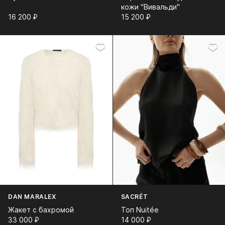
кожи "Вивальди"
16 200⁠ ⁠₽
15 200⁠ ⁠₽
DAN MARALEX
SACRÉT
Жакет с бахромой
Топ Nuitée
33 000⁠ ⁠₽
14 000⁠ ⁠₽