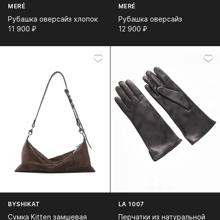
MERÉ
MERÉ
Рубашка оверсайз хлопок
Рубашка оверсайз
11 900⁠ ⁠₽
12 900⁠ ⁠₽
BYSHIKAT
LA 1007
Сумка Kitten замшевая
Перчатки из натуральной