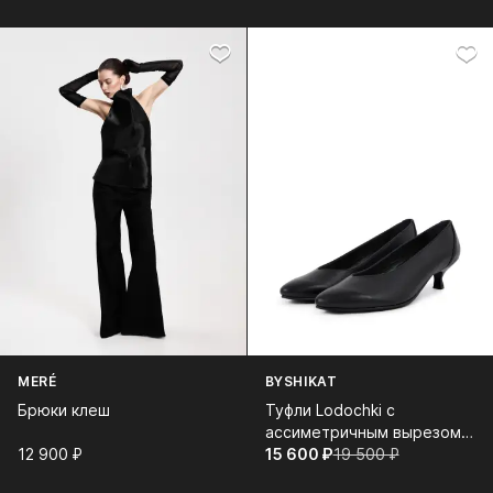
MERÉ
BYSHIKAT
Брюки клеш
Туфли Lodochki с
ассиметричным вырезом
12 900⁠ ⁠₽
кожаные
15 600⁠ ⁠₽
19 500⁠ ⁠₽