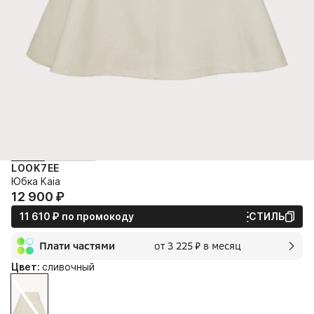
LOOK7EE
Юбка Kaia
12 900⁠ ⁠₽
11 610⁠ ⁠₽
по промокоду
СТИЛЬ
Плати частями
от 3 225⁠ ⁠₽ в месяц
2 мес.
Цвет:
сливочный
3 225⁠ ⁠₽
без переплат и комиссии