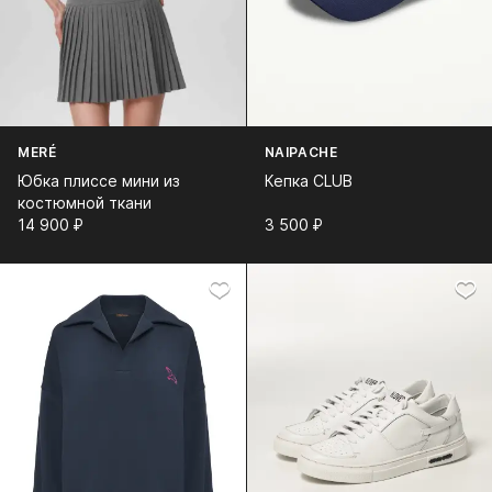
MERÉ
NAIPACHE
Юбка плиссе мини из
Кепка CLUB
костюмной ткани
14 900⁠ ⁠₽
3 500⁠ ⁠₽