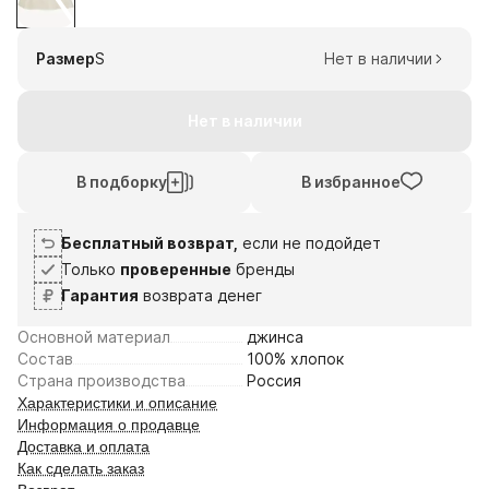
1
2
3
4
9
23
6
20
Размер
S
Нет в наличии
авг
авг
сен
сен
Плати частями
Нет в наличии
В подборку
В избранное
Бесплатный возврат,
если не подойдет
Только
проверенные
бренды
Гарантия
возврата денег
Основной материал
джинса
Состав
100% хлопок
Страна производства
Россия
Характеристики и описание
Информация о продавце
Доставка и оплата
Как сделать заказ