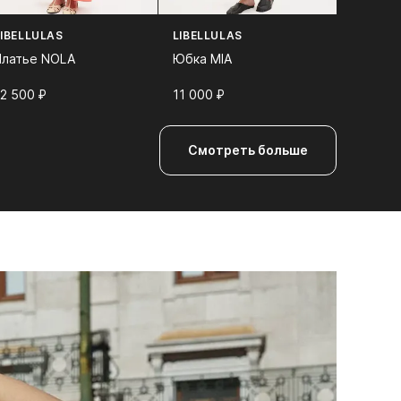
LIBELLULAS
LIBELLULAS
Платье NOLA
Юбка MIA
2 500⁠ ⁠₽
11 000⁠ ⁠₽
Смотреть больше