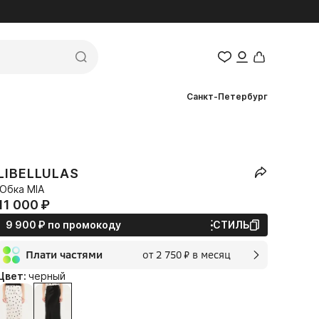
Санкт-Петербург
LIBELLULAS
Юбка MIA
11 000⁠ ⁠₽
9 900⁠ ⁠₽
по промокоду
СТИЛЬ
Плати частями
от 2 750⁠ ⁠₽ в месяц
2 мес.
Цвет:
черный
2 750⁠ ⁠₽
без переплат и комиссии