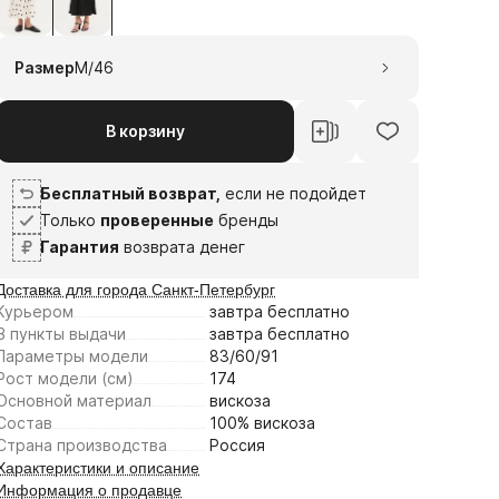
1
2
3
4
6
20
3
17
Размер
M/46
авг
авг
сен
сен
Плати частями
В корзину
Бесплатный возврат,
если не подойдет
Только
проверенные
бренды
Гарантия
возврата денег
Доставка для города Санкт-Петербург
Курьером
завтра
бесплатно
В пункты выдачи
завтра
бесплатно
Параметры модели
83/60/91
Рост модели (см)
174
Основной материал
вискоза
Состав
100% вискоза
Страна производства
Россия
Характеристики и описание
Информация о продавце