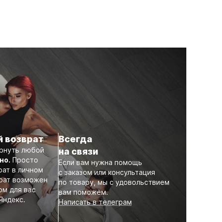
й возврат
Всегда
рнуть любой
на связи
но.
Просто
Если вам нужна помощь
рат в личном
с заказом или консультация
врат возможен
по товару, мы с удовольствием
ом для вас
вам поможем.
Яндекс.
Написать в телеграм