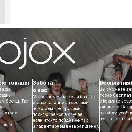
ые товары
Забота
Бесплатны
заказ
Вы сможете ве
о вас
равку
товар
бесплат
Мы остаёмся на связи на всех
ам бренд. Так
оформите возв
этапах: следим за сроками,
ся
кабинете. Воз
помогаем с вопросами,
 быстрее,
в любом удобн
подключаемся в случае,
пункте выдачи 
если что-то пойдёт не так
товара.
и
гарантируем возврат денег.