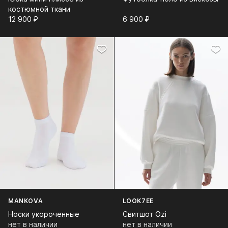
костюмной ткани
12 900⁠ ⁠₽
6 900⁠ ⁠₽
MANKOVA
LOOK7EE
Носки укороченные
Свитшот Ozi
нет в наличии
нет в наличии