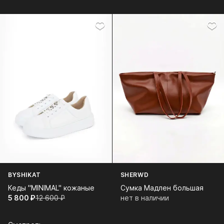
BYSHIKAT
SHERWD
Кеды "MINIMAL" кожаные
Сумка Мадлен большая
5 800⁠ ⁠₽
12 600⁠ ⁠₽
нет в наличии