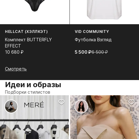
HELLCAT (ХЭЛЛКЭТ)
VID COMMUNITY
Комплект BUTTERFLY
Футболка Взгляд
EFFECT
10 680⁠ ⁠₽
5 500⁠ ⁠₽
6 500⁠ ⁠₽
Смотреть
Идеи и образы
Подборки стилистов