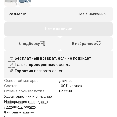
1
2
3
4
9
23
6
20
Размер
XS
Нет в наличии
авг
авг
сен
сен
Плати частями
Нет в наличии
В подборку
В избранное
Бесплатный возврат,
если не подойдет
Только
проверенные
бренды
Гарантия
возврата денег
Основной материал
джинса
Состав
100% хлопок
Страна производства
Россия
Характеристики и описание
Информация о продавце
Доставка и оплата
Как сделать заказ