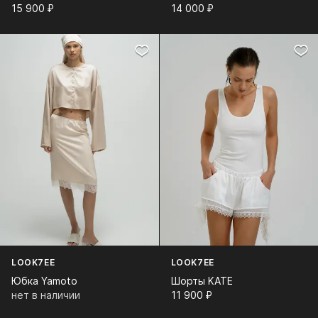
15 900⁠ ⁠₽
14 000⁠ ⁠₽
LOOK7EE
LOOK7EE
Юбка Yamoto
Шорты KATE
нет в наличии
11 900⁠ ⁠₽