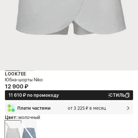
LOOK7EE
Юбка-шорты Niko
12 900⁠ ⁠₽
11 610⁠ ⁠₽
по промокоду
СТИЛЬ
Плати частями
от 3 225⁠ ⁠₽ в месяц
2 мес.
Цвет:
молочный
3 225⁠ ⁠₽
без переплат и комиссии