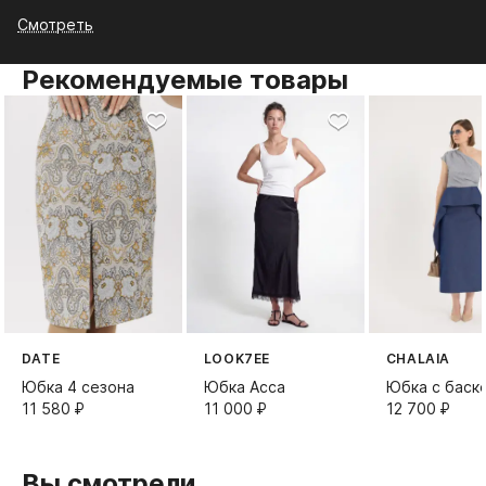
Смотреть
Рекомендуемые товары
DATE
LOOK7EE
CHALAIA
Юбка 4 сезона
Юбка Асса
Юбка с баск
11 580⁠ ⁠₽
11 000⁠ ⁠₽
12 700⁠ ⁠₽
Вы смотрели