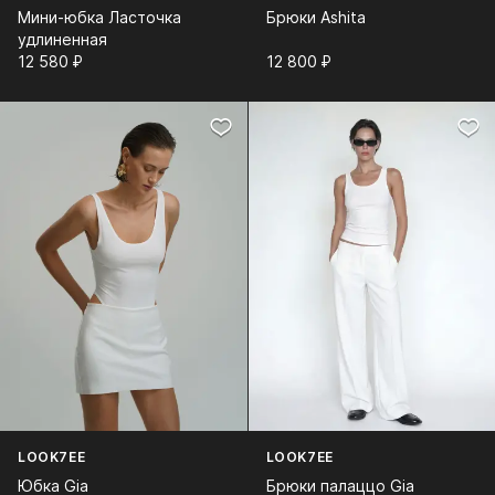
Мини-юбка Ласточка
Брюки Ashita
удлиненная
12 580⁠ ⁠₽
12 800⁠ ⁠₽
LOOK7EE
LOOK7EE
Юбка Gia
Брюки палаццо Gia