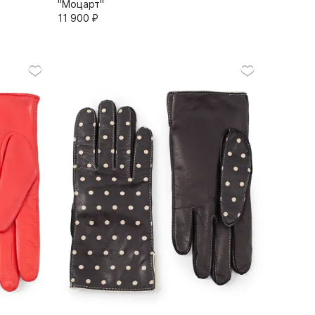
"Моцарт"
11 900⁠ ⁠₽