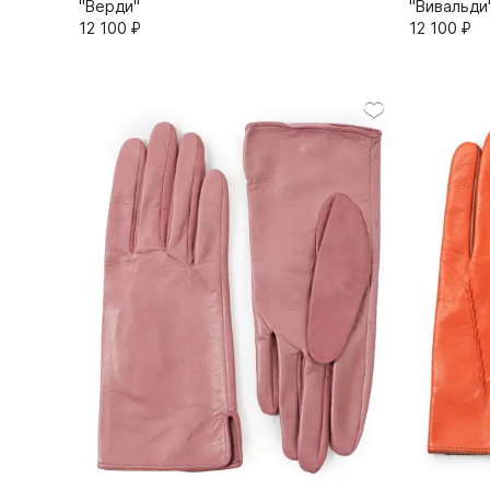
"Верди"
"Вивальди
12 100⁠ ⁠₽
12 100⁠ ⁠₽