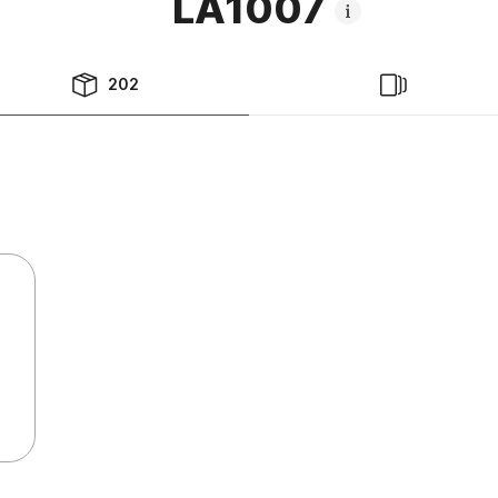
LA1007
202