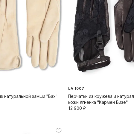
LA 1007
из натуральной замши "Бах"
Перчатки из кружева и натура
кожи ягненка "Кармен Бизе"
12 900⁠ ⁠₽