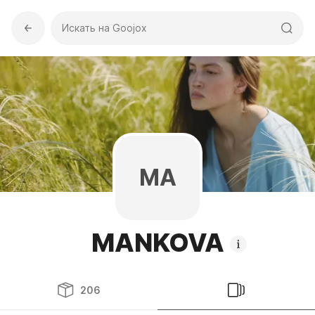
Искать на Goojox
MA
MANKOVA
206