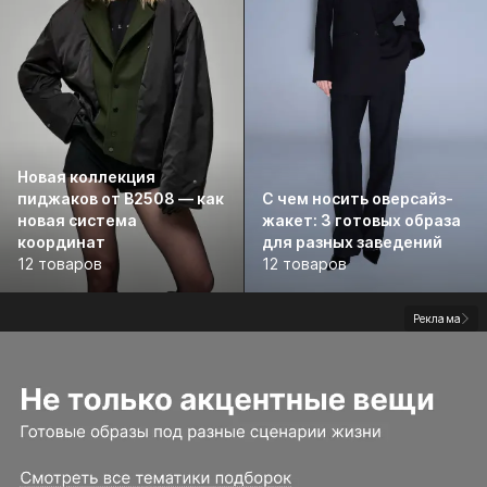
Новая коллекция
пиджаков от B2508 — как
С чем носить оверсайз-
новая система
жакет: 3 готовых образа
координат
для разных заведений
12 товаров
12 товаров
Реклама