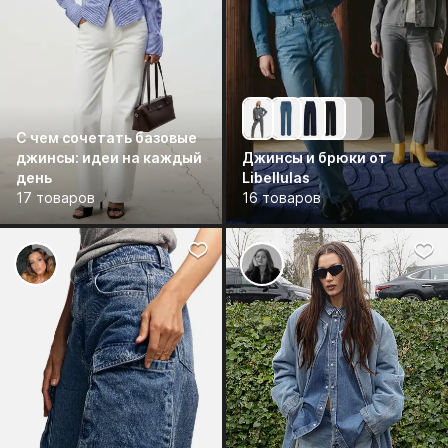
С чем сочетать базовые
джинсы: идеи на каждый
Джинсы и брюки от
день
Libellulas
17 товаров
16 товаров