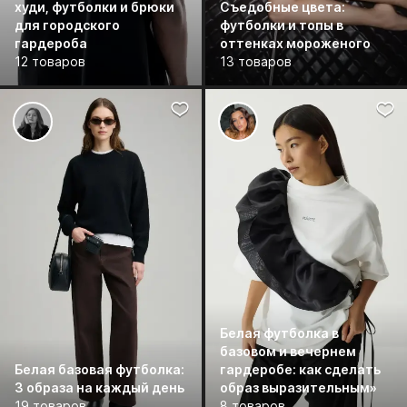
худи, футболки и брюки
Съедобные цвета:
для городского
футболки и топы в
гардероба
оттенках мороженого
12 товаров
13 товаров
Белая футболка в
базовом и вечернем
Белая базовая футболка:
гардеробе: как сделать
3 образа на каждый день
образ выразительным»
19 товаров
8 товаров