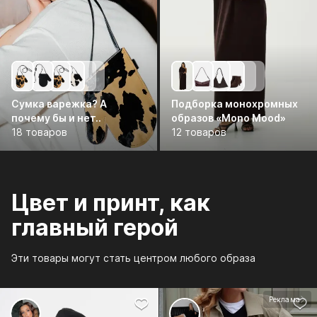
Сумка варежка? А
Подборка монохромных
почему бы и нет..
образов «Mono Mood»
18 товаров
12 товаров
Цвет и принт, как
главный герой
Эти товары могут стать центром любого образа
Реклама