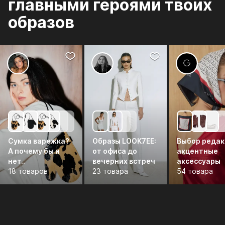
главными героями твоих
образов
Сумка варежка?
Образы LOOK7EE:
Выбор редак
А почему бы и
от офиса до
акцентные
нет..
вечерних встреч
аксессуары
18 товаров
23 товара
54 товара