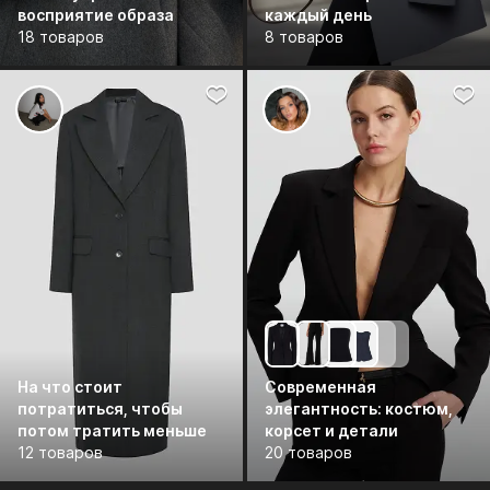
восприятие образа
каждый день
18 товаров
8 товаров
На что стоит
Современная
потратиться, чтобы
элегантность: костюм,
потом тратить меньше
корсет и детали
12 товаров
20 товаров