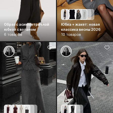
Образ с асимметричной
Юбка + жакет: новая
юбкой с воланом
классика весны 2026
6 товаров
10 товаров